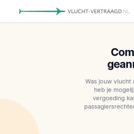
Comp
geann
Was jouw vlucht 
heb je mogeli
vergoeding kan
passagiersrechte