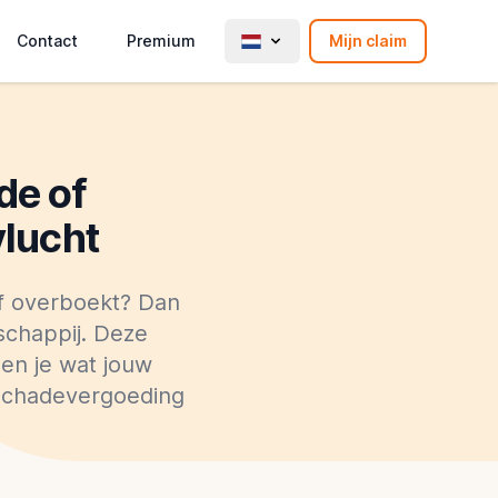
Contact
Premium
Mijn claim
de of
vlucht
of overboekt? Dan
schappij. Deze
len je wat jouw
 schadevergoeding