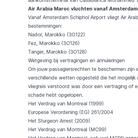
Air Arabia Maroc vluchten vanaf Amsterdam
Vanaf
Amsterdam Schiphol Airport
vliegt Air Ar
bestemmingen:
Nador, Marokko (3O122)
Fez, Marokko (3O126)
Tanger, Marokko (3O128)
Wetgeving bij vertragingen en annuleringen
Om jouw passagiersrechten te beschermen zijn e
verschillende wetten opgesteld die het mogelij
vliegreis verstoord was door een vertraging of ee
schade hebt opgelopen.
Het Verdrag van Montreal (1999)
Europese Verordening (EG) 261/2004
Het Sturgeon Arrest (2009)
Het Verdrag van Montreal (MC99)
Het Verdrag van Montreal, ook wel MC99 genoem