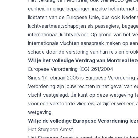
eenheid in enige bepalingen inzake het internatio
lidstaten van de Europese Unie, dus ook Nederla
luchtvaartmaatschappijen als passagiers, bagag
internationaal luchtvervoer. Op grond van het 
internationale vluchten aanspraak maken op ee
schade door de verstoring van hun reis en pro
Wil je het volledige Verdrag van Montreal le
Europese Verordening (EG) 261/2004
Sinds 17 februari 2005 is Europese Verordening
Verordening zijn jouw rechten in het geval van 
vlucht vastgelegd. Je kunt op deze wetgeving te
voor een verstoorde vliegreis, al zijn er wel e
wetgeving.
Wil je de volledige Europese Verordening le
Het Sturgeon Arrest
Het Sturgeon Arrest is vormt de basis om te bep