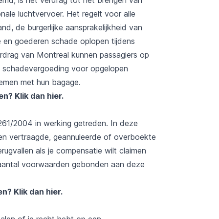
nale luchtvervoer. Het regelt voor alle
nd, de burgerlijke aansprakelijkheid van
e en goederen schade oplopen tijdens
Verdrag van Montreal kunnen passagiers op
n schadevergoeding voor opgelopen
blemen met hun bagage.
zen?
Klik dan hier
.
 261/2004 in werking getreden. In deze
een vertraagde, geannuleerde of overboekte
rugvallen als je compensatie wilt claimen
en aantal voorwaarden gebonden aan deze
zen?
Klik dan hier.
alen of je recht hebt op een