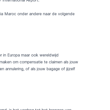
abia Maroc onder andere naar de volgende
r in Europa maar ook wereldwijd
k maken om compensatie te claimen als jouw
n annulering, of als jouw bagage of jijzelf
d, is het verdrag tot het brengen van