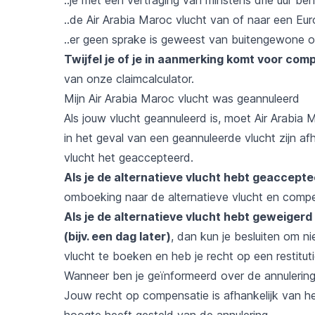
..de Air Arabia Maroc vlucht van of naar een E
..er geen sprake is geweest van buitengewone 
Twijfel je of je in aanmerking komt voor co
van onze
claimcalculator
.
Mijn Air Arabia Maroc vlucht was geannuleerd
Als jouw vlucht geannuleerd is, moet Air Arabia 
in het geval van een geannuleerde vlucht zijn afh
vlucht het geaccepteerd.
Als je de alternatieve vlucht hebt geaccept
omboeking naar de alternatieve vlucht en compen
Als je de alternatieve vlucht hebt geweigerd 
(bijv. een dag later)
, dan kun je besluiten om n
vlucht te boeken en heb je recht op een restitutie
Wanneer ben je geïnformeerd over de annulerin
Jouw recht op compensatie is afhankelijk van h
hoogte heeft gesteld van de annulering.