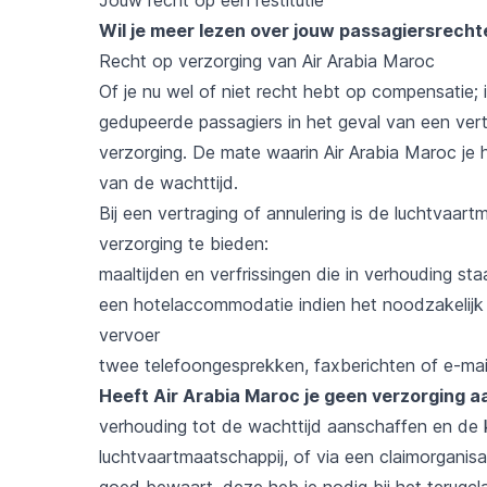
Wil je meer lezen over jouw passagiersrech
Recht op verzorging van Air Arabia Maroc
Of je nu wel of niet recht hebt op compensatie;
gedupeerde passagiers in het geval van een ver
verzorging. De mate waarin Air Arabia Maroc je 
van de wachttijd.
Bij een vertraging of annulering is de luchtvaar
verzorging te bieden:
maaltijden en verfrissingen die in verhouding sta
een hotelaccommodatie indien het noodzakelijk is
vervoer
twee telefoongesprekken, faxberichten of e-mai
Heeft Air Arabia Maroc je geen verzorging
verhouding tot de wachttijd aanschaffen en de k
luchtvaartmaatschappij, of via een claimorganisa
goed bewaart, deze heb je nodig bij het terugcl