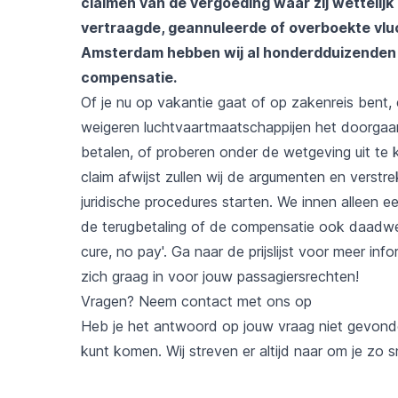
claimen van de vergoeding waar zij wettelijk
vertraagde, geannuleerde of overboekte vluc
Amsterdam hebben wij al honderdduizenden p
compensatie.
Of je nu op vakantie gaat of op zakenreis bent, e
weigeren luchtvaartmaatschappijen het doorgaan
betalen, of proberen onder de wetgeving uit te
claim afwijst zullen wij de argumenten en verstre
juridische procedures starten. We innen alleen 
de terugbetaling of de compensatie ook daadwerk
cure, no pay'. Ga naar de
prijslijst
voor meer infor
zich graag in voor jouw passagiersrechten!
Vragen? Neem contact met ons op
Heb je het antwoord op jouw vraag niet gevon
kunt komen. Wij streven er altijd naar om je zo s