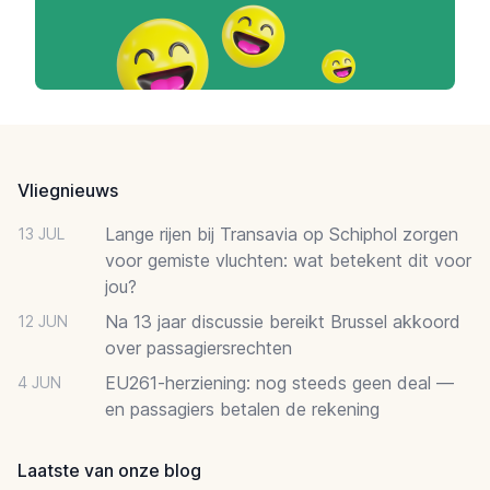
Footer
Vliegnieuws
Lange rijen bij Transavia op Schiphol zorgen
13 JUL
voor gemiste vluchten: wat betekent dit voor
jou?
Na 13 jaar discussie bereikt Brussel akkoord
12 JUN
over passagiersrechten
EU261-herziening: nog steeds geen deal —
4 JUN
en passagiers betalen de rekening
Laatste van onze blog