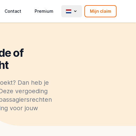
Contact
Premium
Mijn claim
de of
ht
boekt? Dan heb je
 Deze vergoeding
 passagiersrechten
ing voor jouw