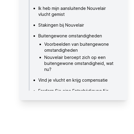
Ik heb mijn aansluitende Nouvelair
vlucht gemist
Stakingen bij Nouvelair
Buitengewone omstandigheden
Voorbeelden van buitengewone
omstandigheden
Nouvelair beroept zich op een
buitengewone omstandigheid, wat
nu?
Vind je vlucht en krijg compensatie
Fordern Sie eine Entschädigung für
Ihren verspäteten Nouvelair-Flug an
Flug mit Nouvelair gestrichen —
Richtlinien bzgl. Rückerstattung und
Entschädigung
Wann kann ich Entschädigung für
einen gestrichenen Nouvelair-Flug