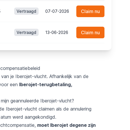
Claim nu
5
Vertraagd
07-07-2026
Claim nu
6
Vertraagd
13-06-2026
n compensatiebeleid
van je Iberojet-vlucht. Afhankelijk van de
 voor een
Iberojet-terugbetaling,
mijn geannuleerde Iberojet-vlucht?
 Iberojet-vlucht claimen als de annulering
datum werd aangekondigd.
uchtcompensatie,
moet Iberojet degene zijn