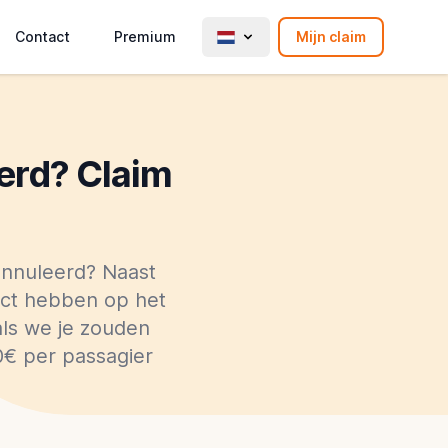
Contact
Premium
Mijn claim
eerd? Claim
eannuleerd? Naast
act hebben op het
als we je zouden
0€ per passagier