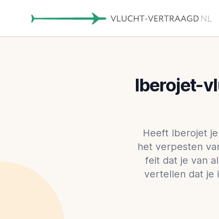
Iberojet-v
Heeft Iberojet j
het verpesten va
feit dat je van
vertellen dat j