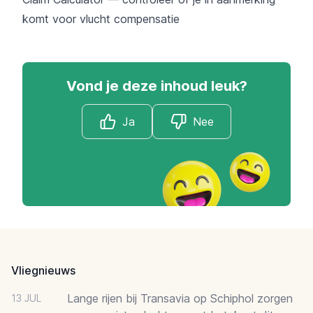
komt voor vlucht compensatie
Vond je deze inhoud leuk?
Ja
Nee
Footer
Vliegnieuws
Lange rijen bij Transavia op Schiphol zorgen
13 JUL