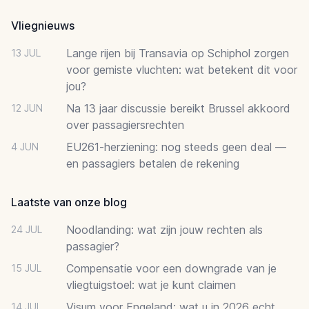
Vliegnieuws
Lange rijen bij Transavia op Schiphol zorgen
13 JUL
voor gemiste vluchten: wat betekent dit voor
jou?
Na 13 jaar discussie bereikt Brussel akkoord
12 JUN
over passagiersrechten
EU261-herziening: nog steeds geen deal —
4 JUN
en passagiers betalen de rekening
Laatste van onze blog
Noodlanding: wat zijn jouw rechten als
24 JUL
passagier?
Compensatie voor een downgrade van je
15 JUL
vliegtuigstoel: wat je kunt claimen
Visum voor Engeland: wat u in 2026 echt
14 JUL