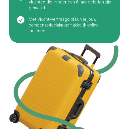
vluchten die minder dan 6 jaar geleden zijn
gemaakt.
Met Vlucht-Vertraagd.nl kun je jouw
compensatieclaim gemakkelijk online
indienen.