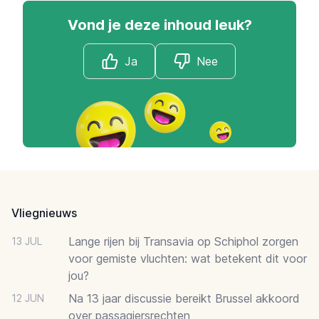
Vond je deze inhoud leuk?
Ja
Nee
Footer
Vliegnieuws
Lange rijen bij Transavia op Schiphol zorgen
13 JUL
voor gemiste vluchten: wat betekent dit voor
jou?
Na 13 jaar discussie bereikt Brussel akkoord
12 JUN
over passagiersrechten