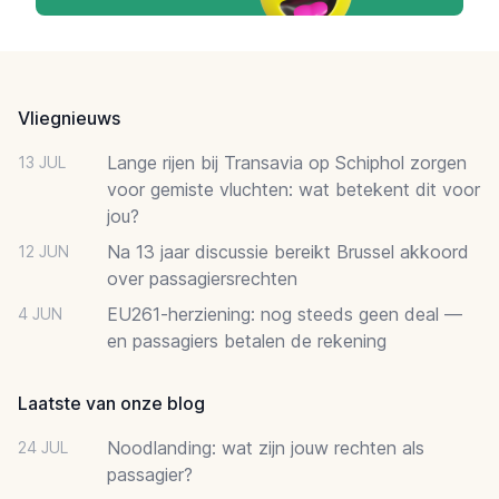
Footer
Vliegnieuws
Lange rijen bij Transavia op Schiphol zorgen
13 JUL
voor gemiste vluchten: wat betekent dit voor
jou?
Na 13 jaar discussie bereikt Brussel akkoord
12 JUN
over passagiersrechten
EU261-herziening: nog steeds geen deal —
4 JUN
en passagiers betalen de rekening
Laatste van onze blog
Noodlanding: wat zijn jouw rechten als
24 JUL
passagier?