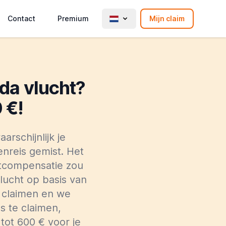
Contact
Premium
Mijn claim
da vlucht?
 €!
arschijnlijk je
enreis gemist. Het
chtcompensatie zou
lucht op basis van
e claimen en we
s te claimen,
tot 600 € voor je