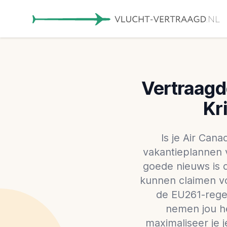
Vertraagd
Kr
Is je Air Cana
vakantieplannen v
goede nieuws is d
kunnen claimen vo
de EU261-regel
nemen jou he
maximaliseer je 