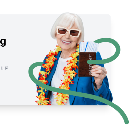
jg
ij je