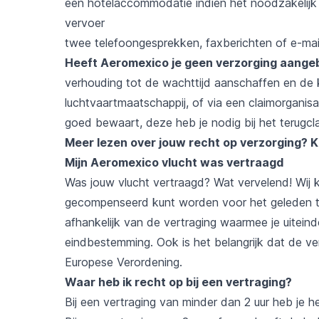
een hotelaccommodatie indien het noodzakelijk is
vervoer
twee telefoongesprekken, faxberichten of e-mai
Heeft Aeromexico je geen verzorging aang
verhouding tot de wachttijd aanschaffen en de k
luchtvaartmaatschappij, of via een claimorganisa
goed bewaart, deze heb je nodig bij het terugcl
Meer lezen over jouw recht op verzorging?
K
Mijn Aeromexico vlucht was vertraagd
Was jouw vlucht vertraagd? Wat vervelend! Wij ku
gecompenseerd kunt worden voor het geleden tij
afhankelijk van de vertraging waarmee je uitein
eindbestemming. Ook is het belangrijk dat de v
Europese Verordening.
Waar heb ik recht op bij een vertraging?
Bij een vertraging van minder dan 2 uur heb je h