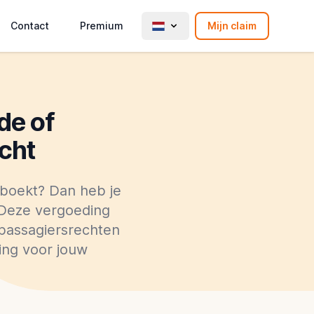
Contact
Premium
Mijn claim
de of
cht
boekt? Dan heb je
 Deze vergoeding
 passagiersrechten
ing voor jouw