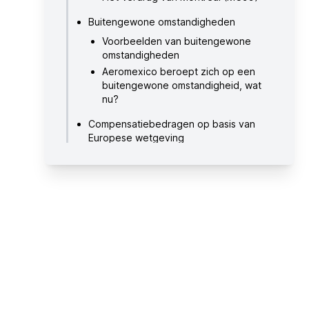
Buitengewone omstandigheden
Voorbeelden van buitengewone
omstandigheden
Aeromexico beroept zich op een
buitengewone omstandigheid, wat
nu?
Compensatiebedragen op basis van
Europese wetgeving
Compensatie of geld terug?
Extra gemaakte kosten terugclaimen
Compensatie claimen: hoe werkt dat?
Tot wanneer kan ik een claim
indienen?
Hoe lang duurt het voordat ik mijn
compensatie ontvang?
Maak vrijblijvend gebruik van onze
claimcalculator