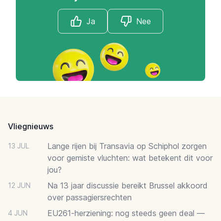
Ja
Nee
Footer
Vliegnieuws
Lange rijen bij Transavia op Schiphol zorgen
13 JUL
voor gemiste vluchten: wat betekent dit voor
jou?
Na 13 jaar discussie bereikt Brussel akkoord
12 JUN
over passagiersrechten
EU261-herziening: nog steeds geen deal —
4 JUN