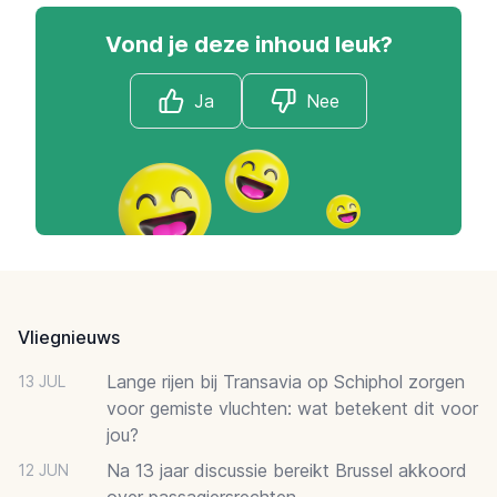
Vond je deze inhoud leuk?
Ja
Nee
Footer
Vliegnieuws
Lange rijen bij Transavia op Schiphol zorgen
13 JUL
voor gemiste vluchten: wat betekent dit voor
jou?
Na 13 jaar discussie bereikt Brussel akkoord
12 JUN
over passagiersrechten