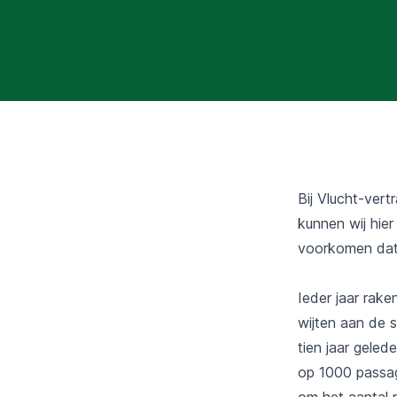
Bij Vlucht-vert
kunnen wij hie
voorkomen dat 
Ieder jaar rake
wijten aan de 
tien jaar gele
op 1000 passag
om het aantal r