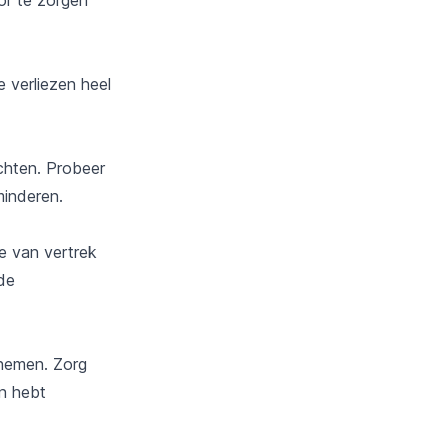
e verliezen heel
chten. Probeer
minderen.
e van vertrek
 de
rnemen. Zorg
n hebt