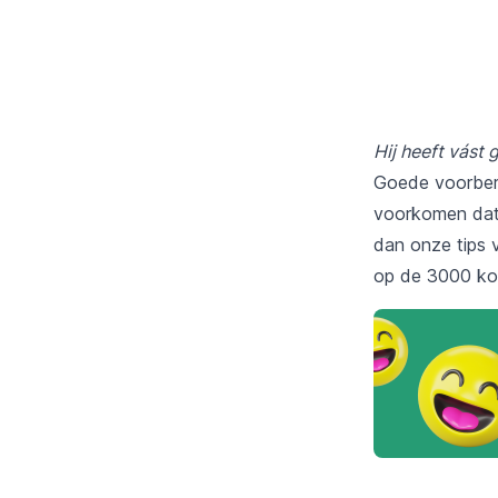
Hij heeft vást 
Goede voorbere
voorkomen dat 
dan onze
tips
v
op de 3000 koff