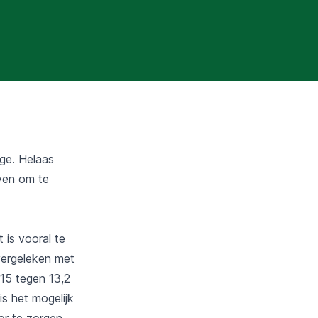
age. Helaas
even om te
t is vooral te
vergeleken met
015 tegen 13,2
s het mogelijk
or te zorgen