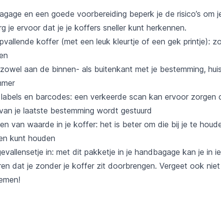
bagage en een goede voorbereiding beperk je de risico’s om 
rg je ervoor dat je je koffers sneller kunt herkennen.
vallende koffer (met een leuk kleurtje of een gek printje): z
nen
r zowel aan de binnen- als buitenkant met je bestemming, hu
mmer
 labels en barcodes: een verkeerde scan kan ervoor zorgen d
 van je laatste bestemming wordt gestuurd
en van waarde in je koffer: het is beter om die bij je te houd
ten kunt houden
allensetje in: met dit pakketje in je handbagage kan je in i
ren dat je zonder je koffer zit doorbrengen. Vergeet ook niet
nemen!