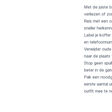
Met de juiste 
verliezen of zo
Reis met een op
sneller herken
Label je koffe
en telefoonnu
Verwijder oude
naar de plaats
Stop geen spull
beter in de ga
Pak een noodgev
eerste aantal u
outfit mee te 