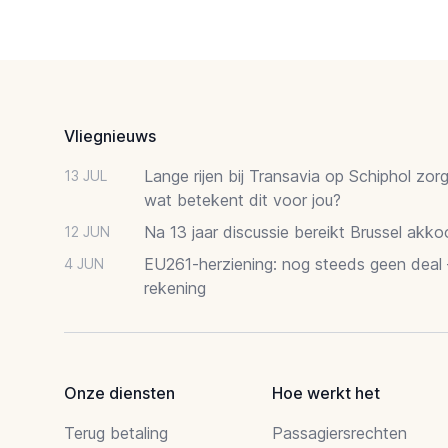
Footer
Vliegnieuws
Lange rijen bij Transavia op Schiphol zor
13 JUL
wat betekent dit voor jou?
Na 13 jaar discussie bereikt Brussel akk
12 JUN
EU261-herziening: nog steeds geen deal
4 JUN
rekening
Onze diensten
Hoe werkt het
Terug betaling
Passagiersrechten