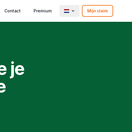
Contact
Premium
Mijn claim
 je
e