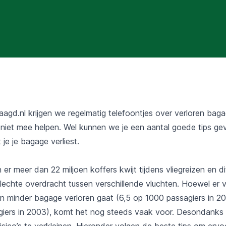
raagd.nl krijgen we regelmatig telefoontjes over verloren bag
r niet mee helpen. Wel kunnen we je een aantal goede tips g
je je bagage verliest.
n er meer dan 22 miljoen koffers kwijt tijdens vliegreizen en di
slechte overdracht tussen verschillende vluchten. Hoewel er 
den minder bagage verloren gaat (6,5 op 1000 passagiers in 2
iers in 2003), komt het nog steeds vaak voor. Desondanks i
isico’s te verkleinen. Hieronder volgen de beste tips om ervo