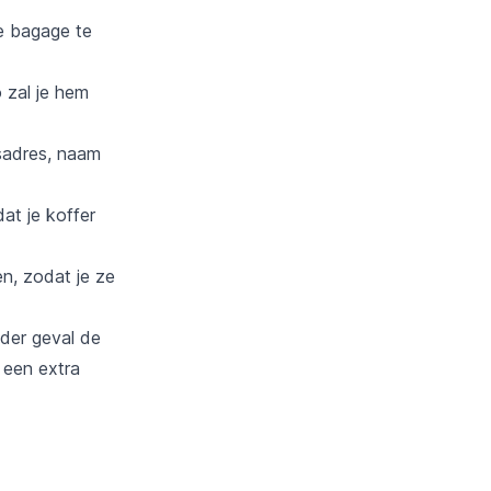
je bagage te
o zal je hem
isadres, naam
at je koffer
en, zodat je ze
eder geval de
 een extra