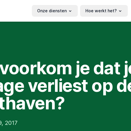
Onze diensten
Hoe werkt het?
voorkom je dat je
ge verliest op d
thaven?
9, 2017