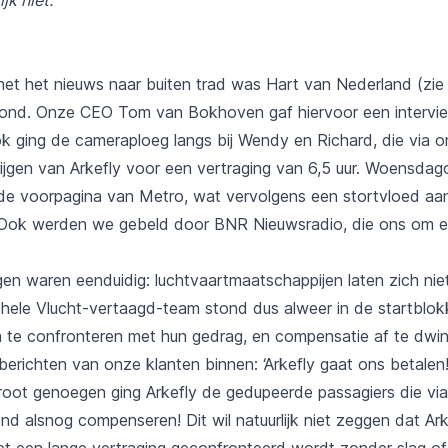
et het nieuws naar buiten trad was Hart van Nederland (zie l
nd. Onze CEO Tom van Bokhoven gaf hiervoor een intervi
ok ging de cameraploeg langs bij Wendy en Richard, die via 
krijgen van Arkefly voor een vertraging van 6,5 uur. Woensda
de voorpagina van Metro, wat vervolgens een stortvloed aa
Ook werden we gebeld door BNR Nieuwsradio, die ons om ee
en waren eenduidig: luchtvaartmaatschappijen laten zich niet
 hele Vlucht-vertaagd-team stond dus alweer in de startblo
 te confronteren met hun gedrag, en compensatie af te dwi
berichten van onze klanten binnen: ‘Arkefly gaat ons betalen
root genoegen ging Arkefly de gedupeerde passagiers die via
nd alsnog compenseren! Dit wil natuurlijk niet zeggen dat Ar
et een lange vertraging geconfronteerd wordt zonder slag of