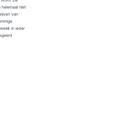
 helemaal niet
rijven van
sommige
week in ieder
negeerd