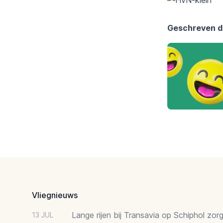
Geschreven do
Footer
Vliegnieuws
Lange rijen bij Transavia op Schiphol zor
13 JUL