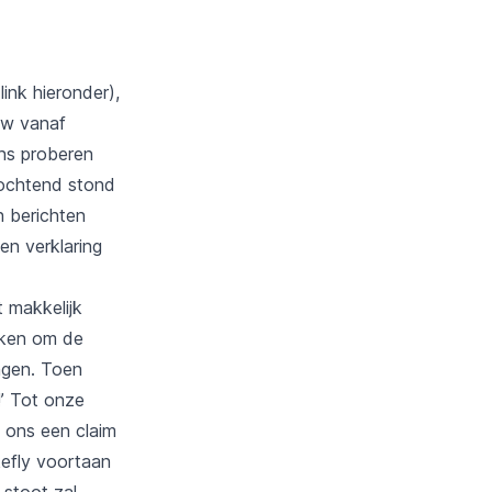
ink hieronder),
ew vanaf
ons proberen
gochtend stond
n berichten
n verklaring
 makkelijk
kken om de
ngen. Toen
!’ Tot onze
 ons een claim
kefly voortaan
 stoot zal