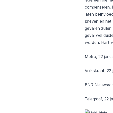
compenseren. E
laten beïnvloe
brieven en het
gevallen zulle
geval wel duid
worden.
Hart 
Metro
, 22 janu
Volkskran
t, 22
BNR Nieuwsrad
Telegraaf
, 22 j