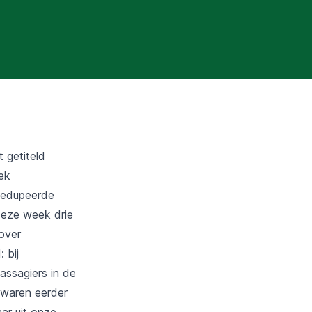
 getiteld
ek
 gedupeerde
deze week drie
over
 bij
assagiers in de
 waren eerder
ar uit onze