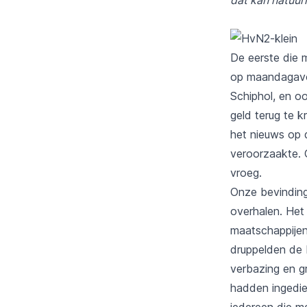
De eerste die m
op maandagavo
Schiphol, en o
geld terug te 
het nieuws op 
veroorzaakte. 
vroeg.
Onze bevinding
overhalen. Het
maatschappijen
druppelden de 
verbazing en g
hadden ingedie
iedereen die m