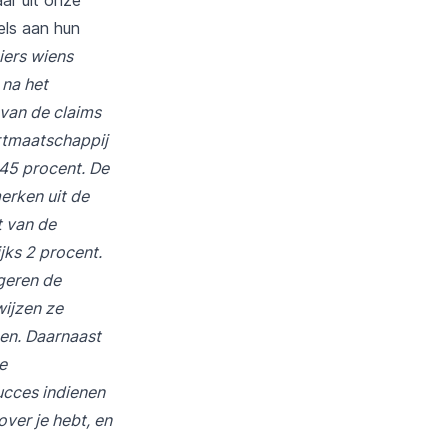
els aan hun
iers wiens
 na het
 van de claims
rtmaatschappij
 45 procent. De
erken uit de
t van de
jks 2 procent.
geren de
wijzen ze
een. Daarnaast
e
ucces indienen
ver je hebt, en