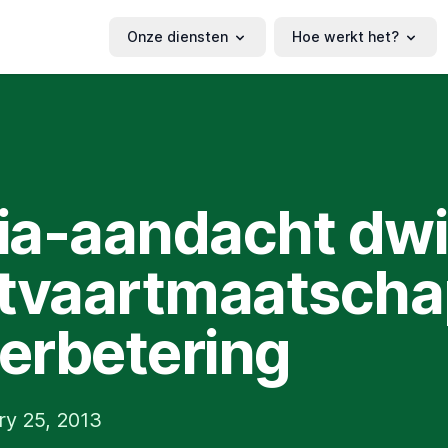
Onze diensten
Hoe werkt het?
a-aandacht dwi
tvaartmaatscha
verbetering
ry 25, 2013