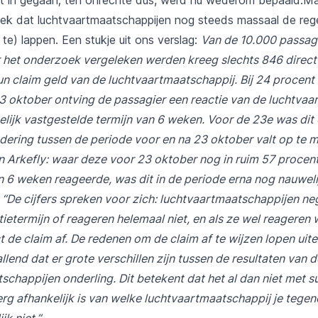
leek dat luchtvaartmaatschappijen nog steeds massaal de reg
 te) lappen. Een stukje uit ons verslag:
Van de 10.000 passag
het onderzoek vergeleken werden kreeg slechts 846 direct
un claim geld van de luchtvaartmaatschappij. Bij 24 procent
3 oktober ontving de passagier een reactie van de luchtvaa
elijk vastgestelde termijn van 6 weken. Voor de 23e was dit
dering tussen de periode voor en na 23 oktober valt op te m
an Arkefly: waar deze voor 23 oktober nog in ruim 57 procen
n 6 weken reageerde, was dit in de periode erna nog nauweli
“De cijfers spreken voor zich: luchtvaartmaatschappijen ne
tietermijn of reageren helemaal niet, en als ze wel reageren 
t de claim af. De redenen om de claim af te wijzen lopen uit
llend dat er grote verschillen zijn tussen de resultaten van d
schappijen onderling. Dit betekent dat het al dan niet met s
rg afhankelijk is van welke luchtvaartmaatschappij je tegeno
jk niet.”