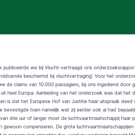
 publiceerde we bij Vlucht-vertraagd ons onderzoeksrapport
voldoende beschermd bij vluchtvertraging’. Voor het onderzo
e de claims van 10.000 passagiers, bij ons ingediend door
s uit heel Europa. Aanleiding van het onderzoek was dat het 
n is dat het Europese Hof van Justitie haar uitspraak deed 
e bevestigde toen namelijk wat zij eerder ook al had bepaald:
 van drie uur of langer moet de luchtvaartmaatschappij haar p
en gewoon compenseren. De grote luchtvaartmaatschappijen
uit in gegaan; ten onrechte dus, werd nu wederom bepaald.Ma