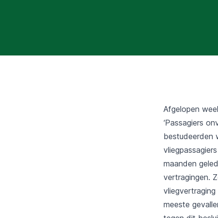
Afgelopen week
‘Passagiers on
bestudeerden w
vliegpassagier
maanden gelede
vertragingen. Z
vliegvertraging
meeste gevall
tegen dit besl