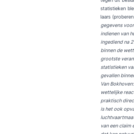
statistieken b
laars (proberen
gegevens voor 
indienen van h
ingediend na 2
binnen de wett
grootste veran
statistieken v
gevallen binne
Van Bokhoven: 
wettelijke reac
praktisch direc
is het ook opva
luchtvaartmaat
van een claim e
dat kan natuurli