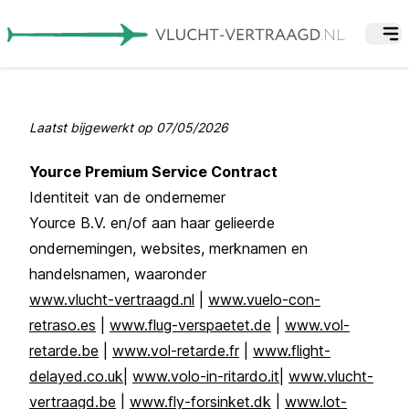
Laatst bijgewerkt op
07/05/2026
Yource Premium Service Contract
Identiteit van de ondernemer
Yource B.V. en/of aan haar gelieerde
ondernemingen, websites, merknamen en
handelsnamen, waaronder
www.vlucht-vertraagd.nl
|
www.vuelo-con-
retraso.es
|
www.flug-verspaetet.de
|
www.vol-
retarde.be
|
www.vol-retarde.fr
|
www.flight-
delayed.co.uk
|
www.volo-in-ritardo.it
|
www.vlucht-
vertraagd.be
|
www.fly-forsinket.dk
|
www.lot-