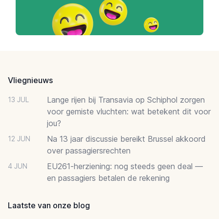
Footer
Vliegnieuws
Lange rijen bij Transavia op Schiphol zorgen
13 JUL
voor gemiste vluchten: wat betekent dit voor
jou?
Na 13 jaar discussie bereikt Brussel akkoord
12 JUN
over passagiersrechten
EU261-herziening: nog steeds geen deal —
4 JUN
en passagiers betalen de rekening
Laatste van onze blog