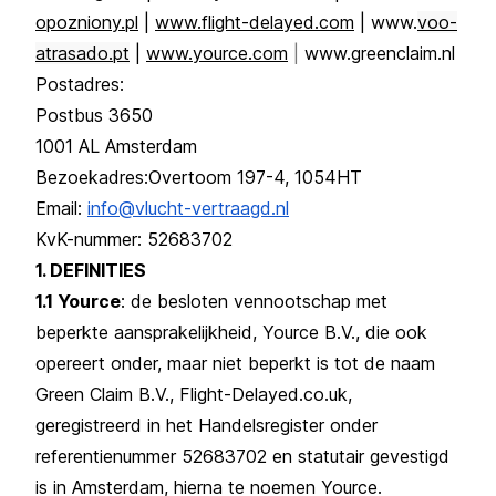
opozniony.pl
|
www.flight-delayed.com
| www.
voo-
atrasado.pt
|
www.yource.com
|
www.greenclaim.nl
Postadres:
Postbus 3650
1001 AL Amsterdam
Bezoekadres:Overtoom 197-4, 1054HT
Email:
info@vlucht-vertraagd.nl
KvK-nummer: 52683702
1. DEFINITIES
1.1 Yource
: de besloten vennootschap met
beperkte aansprakelijkheid, Yource B.V., die ook
opereert onder, maar niet beperkt is tot de naam
Green Claim B.V., Flight-Delayed.co.uk,
geregistreerd in het Handelsregister onder
referentienummer 52683702 en statutair gevestigd
is in Amsterdam, hierna te noemen Yource.