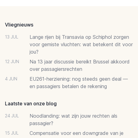
Footer
Vliegnieuws
Lange rijen bij Transavia op Schiphol zorgen
13 JUL
voor gemiste vluchten: wat betekent dit voor
jou?
Na 13 jaar discussie bereikt Brussel akkoord
12 JUN
over passagiersrechten
EU261-herziening: nog steeds geen deal —
4 JUN
en passagiers betalen de rekening
Laatste van onze blog
Noodlanding: wat zijn jouw rechten als
24 JUL
passagier?
Compensatie voor een downgrade van je
15 JUL