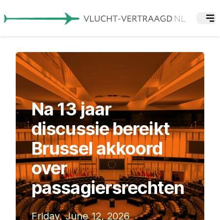
Na 13 jaar
discussie bereikt
Brussel akkoord
over
passagiersrechten
Friday, June 12, 2026