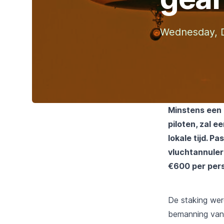
Wednesday, 
Minstens een 
piloten, zal 
lokale tijd. P
vluchtannuler
€600 per per
De staking we
bemanning van