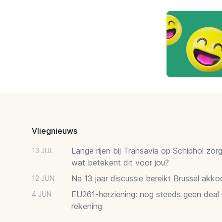
Footer
Vliegnieuws
Lange rijen bij Transavia op Schiphol zor
13 JUL
wat betekent dit voor jou?
Na 13 jaar discussie bereikt Brussel akk
12 JUN
EU261-herziening: nog steeds geen deal
4 JUN
rekening