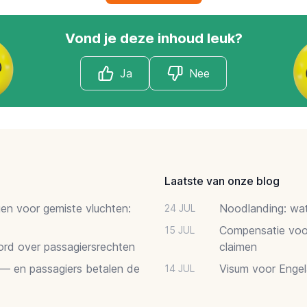
Vond je deze inhoud leuk?
Ja
Nee
Laatste van onze blog
gen voor gemiste vluchten:
Noodlanding: wat 
24 JUL
Compensatie voor
15 JUL
oord over passagiersrechten
claimen
 — en passagiers betalen de
Visum voor Engel
14 JUL