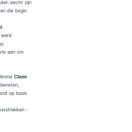
en slecht zijn
en die begin
l
t werd
p:
ste aan om
 slimme
Claim
diensten,
end op basis
verstrekken -