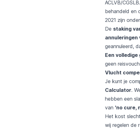
ACLVB/CGSLB. 
behandeld en d
2021 zijn onde
De
staking va
annuleringen 
geannuleerd, d
Een volledige 
geen reisvouche
Vlucht compen
Je kunt je com
Calculator
. W
hebben een sla
van
'no cure, 
Het kost slech
wij regelen de r