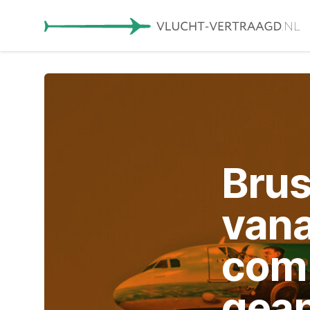
Brus
vana
comp
gean