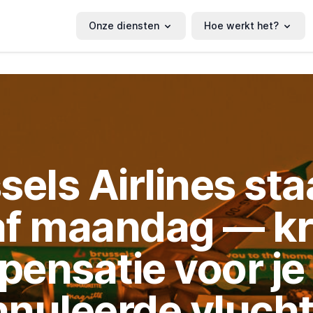
Onze diensten
Hoe werkt het?
sels Airlines sta
f maandag — kr
ensatie voor je
nuleerde vluch