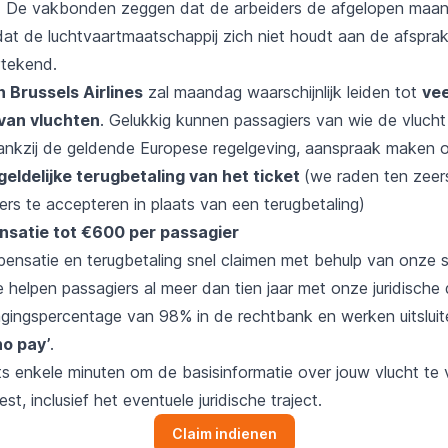
De vakbonden zeggen dat de arbeiders de afgelopen maand
at de luchtvaartmaatschappij zich niet houdt aan de afsprak
rtekend.
n Brussels Airlines
zal maandag waarschijnlijk leiden tot
vee
van vluchten
. Gelukkig kunnen passagiers van wie de vluch
ankzij de geldende Europese regelgeving, aanspraak maken o
geldelijke terugbetaling van het ticket
(we raden ten zeer
rs te accepteren in plaats van een terugbetaling)
satie tot €600 per passagier
pensatie en terugbetaling snel claimen met behulp van onze
e helpen passagiers al meer dan tien jaar met onze juridische 
gingspercentage van 98% in de rechtbank en werken uitsluit
no pay’
.
ts enkele minuten om de basisinformatie over jouw vlucht te 
est, inclusief het eventuele juridische traject.
Claim indienen