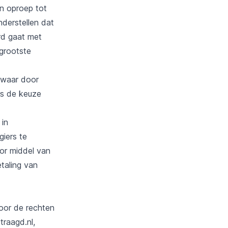
n oproep tot
derstellen dat
rd gaat met
grootste
zwaar door
rs de keuze
 in
iers te
oor middel van
taling van
voor de rechten
traagd.nl,