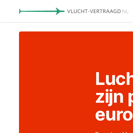
Luch
zijn
euro