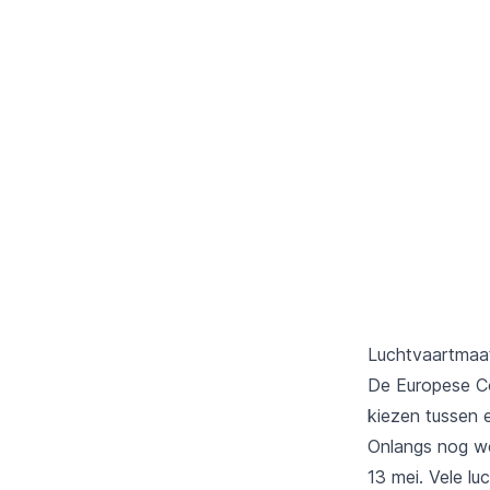
Luchtvaartmaat
De Europese Co
kiezen tussen 
Onlangs nog we
13 mei. Vele l