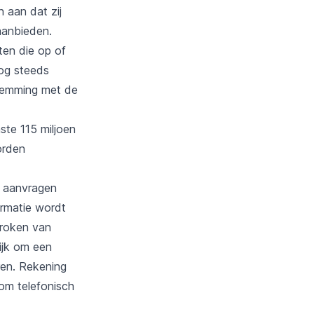
 aan dat zij
aanbieden.
ten die op of
nog steeds
stemming met de
ste 115 miljoen
orden
t aanvragen
ormatie wordt
proken van
ijk om een
ren. Rekening
 om telefonisch