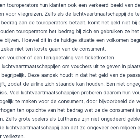
n touroperators hun klanten ook een verkeerd beeld van de
n voor vliegreizen. Zelfs als de luchtvaartmaatschappij de te
bedrag aan de touroperators betaalt, komt het geld niet bij 
houden touroperators het bedrag bij zich en gebruiken ze het
e blijven. Hoewel dit in de huidige situatie een volkomen begrij
 zeker niet ten koste gaan van de consument.
en voucher of een terugbetaling van ticketkosten
 luchtvaartmaatschappijen om vouchers uit te geven in plaat
s begrijpelijk. Deze aanpak houdt in dat het geld van de passa
blijft, zodat de airline zich staande kan houden. Een niet ong
risis. Veel luchtvaartmaatschappijen proberen daarom hun vo
mogelijk te maken voor de consument, door bijvoorbeeld de 
rhogen ten opzichte van het bedrag wat ze de consument in 
jn. Zelfs grote spelers als Lufthansa zijn niet ongedeerd geb
e luchtvaartmaatschappij aan dat ze ongeveer een miljoen 
ur verliezen.