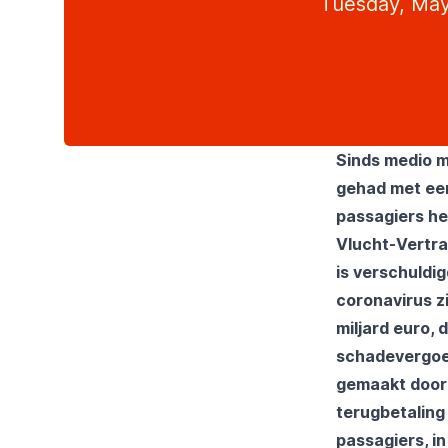
Tuesday, May
Sinds medio m
gehad met een
passagiers he
Vlucht-Vertraa
is verschuldi
coronavirus z
miljard euro, 
schadevergoed
gemaakt door 
terugbetaling
passagiers, i