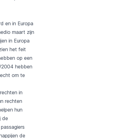
rd en in Europa
medio maart zijn
jen in Europa
ien het feit
t hebben op een
61/2004 hebben
recht om te
rechten in
un rechten
helpen hun
j de
 passagiers
happijen de