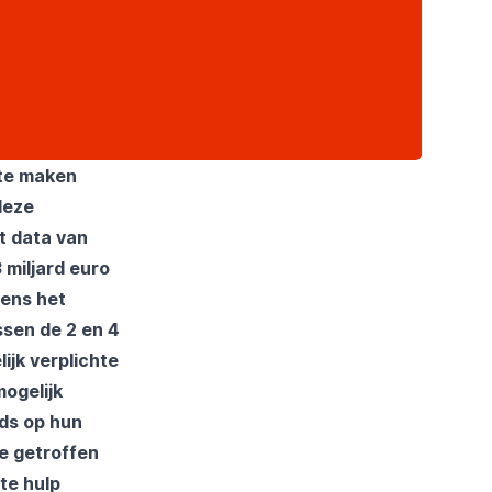
 te maken
deze
t data van
miljard euro
gens het
ssen de 2 en 4
ijk verplichte
ogelijk
eds op hun
e getroffen
te hulp