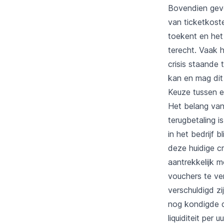
Bovendien geve
van ticketkoste
toekent en het 
terecht. Vaak 
crisis staande t
kan en mag dit
Keuze tussen e
Het belang van
terugbetaling i
in het bedrijf 
deze huidige c
aantrekkelijk 
vouchers te ve
verschuldigd zi
nog kondigde d
liquiditeit per u