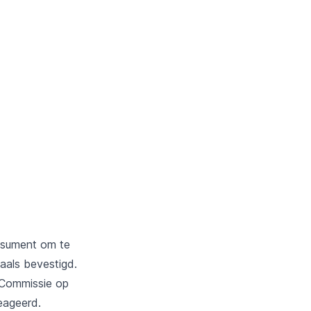
nsument om te
aals bevestigd.
 Commissie op
eageerd.