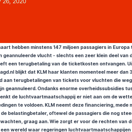
 26, 2020
aart hebben minstens 147 miljoen passagiers in Europa
 geannuleerde vlucht - slechts een zeer klein deel van 
eft een terugbetaling van de ticketkosten ontvangen.
Ui
gd.nl blijkt dat
KLM
haar klanten momenteel meer dan 3 
gd aan terugbetalingen van tickets voor vluchten die we
ijn geannuleerd. Ondanks enorme overheidssubsidies tu
denkt de luchtvaartmaatschappij er niet aan om de wettel
ingen te voldoen. KLM neemt deze financiering, mede m
de belastingbetaler, oftewel de passagiers die nog ste
 wachten, graag aan. Wie zorgt er voor de rechten van d
n een wereld waar regeringen luchtvaartmaatschappijen 