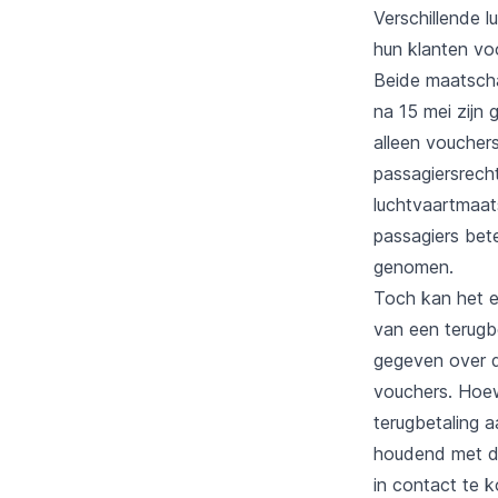
Verschillende 
hun klanten vo
Beide maatscha
na 15 mei zijn
alleen voucher
passagiersrech
luchtvaartmaat
passagiers bet
genomen.
Toch kan het e
van een terugb
gegeven over d
vouchers. Hoew
terugbetaling a
houdend met de 
in contact te 