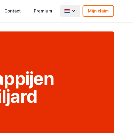
Contact
Premium
Mijn claim
ppijen
ljard