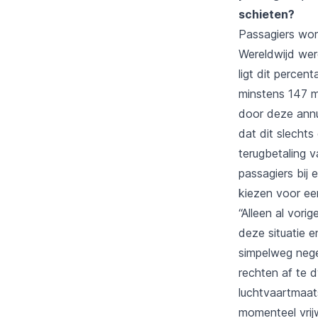
schieten?
Passagiers wo
Wereldwijd wer
ligt dit percen
minstens 147 m
door deze annul
dat dit slechts
terugbetaling 
passagiers bij
kiezen voor ee
“Alleen al vor
deze situatie 
simpelweg neg
rechten af te 
luchtvaartmaats
momenteel vrij