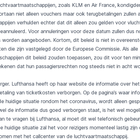
luchtvaartmaatschappijen, zoals KLM en Air France, kondigden
ortaan niet alleen vouchers maar ook terugbetalingen zullen 
ppijen verhulden echter dat dit alleen zou gelden voor vluch
 geannuleerd. Voor annuleringen voor deze datum zullen dus 
s worden aangeboden. Kortom, dit beleid is niet in overeen
ten die zijn vastgelegd door de Europese Commissie. Als alle
schappijen dit beleid zouden toepassen, zou dit voor ten min
ekenen dat hun passagiersrechten nog steeds niet in acht w
rger. Lufthansa heeft op haar website de informatie over he
etaling van ticketkosten verborgen. Op de pagina’s waar inf
e huidige situatie rondom het coronavirus, wordt alleen ges
el de informatie dus goed verborgen staat, is het wel mogel
an te vragen bij Lufthansa, al moet dit wel telefonisch gebeu
huidige situatie zal het voor reizigers momenteel lastig zijn
komen met het callcenter van de luchtvaartmaatschappij.