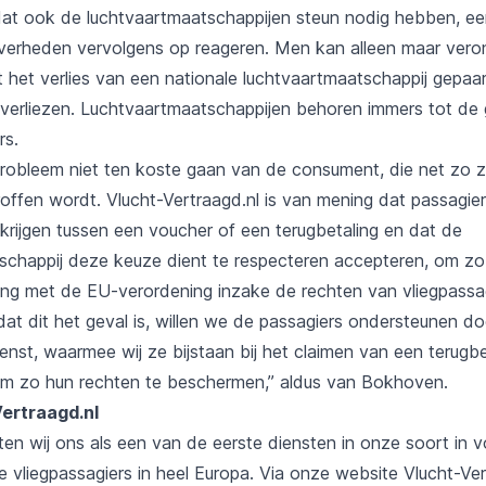
dat ook de luchtvaartmaatschappijen steun nodig hebben, ee
verheden vervolgens op reageren. Men kan alleen maar veron
 het verlies van een nationale luchtvaartmaatschappij gepaa
 verliezen. Luchtvaartmaatschappijen behoren immers tot de 
rs.
robleem niet ten koste gaan van de consument, die net zo 
roffen wordt. Vlucht-Vertraagd.nl is van mening dat passagie
 krijgen tussen een voucher of een terugbetaling en dat de
schappij deze keuze dient te respecteren accepteren, om zo
g met de EU-verordening inzake de rechten van vliegpassag
dat dit het geval is, willen we de passagiers ondersteunen d
nst, waarmee wij ze bijstaan bij het claimen van een terugbe
om zo hun rechten te beschermen,” aldus van Bokhoven.
ertraagd.nl
ten wij ons als een van de eerste diensten in onze soort in 
 vliegpassagiers in heel Europa. Via onze website Vlucht-Ver