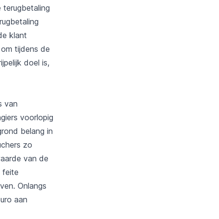
 terugbetaling
rugbetaling
de klant
 om tijdens de
pelijk doel is,
s van
giers voorlopig
egrond belang in
uchers zo
waarde van de
feite
leven. Onlangs
euro aan