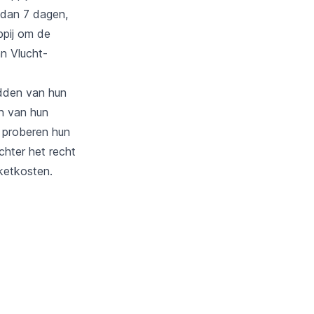
 dan 7 dagen,
ppij om de
n Vlucht-
edden van hun
n van hun
n proberen hun
chter het recht
ketkosten.