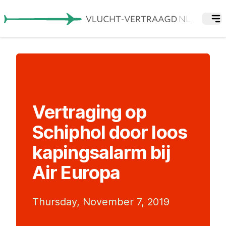
Vertraging op
Schiphol door loos
kapingsalarm bij
Air Europa
Thursday, November 7, 2019