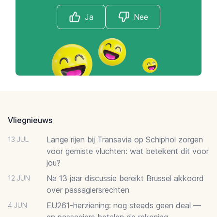
Ja
Nee
Footer
Vliegnieuws
Lange rijen bij Transavia op Schiphol zorgen
13 JUL
voor gemiste vluchten: wat betekent dit voor
jou?
Na 13 jaar discussie bereikt Brussel akkoord
12 JUN
over passagiersrechten
EU261-herziening: nog steeds geen deal —
4 JUN
en passagiers betalen de rekening