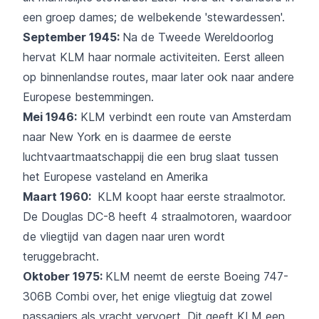
een groep dames; de welbekende 'stewardessen'.
September 1945:
Na de Tweede Wereldoorlog
hervat
KLM
haar normale activiteiten. Eerst alleen
op binnenlandse routes, maar later ook naar andere
Europese bestemmingen.
Mei 1946:
KLM
verbindt een route van Amsterdam
naar New York en is daarmee de eerste
luchtvaartmaatschappij die een brug slaat tussen
het Europese vasteland en Amerika
Maart 1960:
KLM
koopt haar eerste straalmotor.
De Douglas DC-8 heeft 4 straalmotoren, waardoor
de vliegtijd van dagen naar uren wordt
teruggebracht.
Oktober 1975:
KLM
neemt de eerste Boeing 747-
306B Combi over, het enige vliegtuig dat zowel
passagiers als vracht vervoert. Dit geeft KLM een