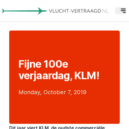
Fijne 100e
verjaardag, KLM!
Monday, October 7, 2019
Dit jaar viert
KLM
, de oudste commerciële