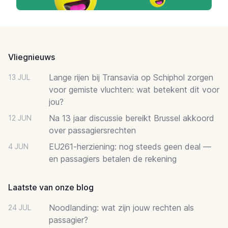
Footer
Vliegnieuws
Lange rijen bij Transavia op Schiphol zorgen
13 JUL
voor gemiste vluchten: wat betekent dit voor
jou?
Na 13 jaar discussie bereikt Brussel akkoord
12 JUN
over passagiersrechten
EU261-herziening: nog steeds geen deal —
4 JUN
en passagiers betalen de rekening
Laatste van onze blog
Noodlanding: wat zijn jouw rechten als
24 JUL
passagier?