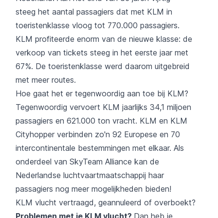
steeg het aantal passagiers dat met
KLM
in
toeristenklasse vloog tot 770.000 passagiers.
KLM
profiteerde enorm van de nieuwe klasse: de
verkoop van tickets steeg in het eerste jaar met
67%. De toeristenklasse werd daarom uitgebreid
met meer routes.
Hoe gaat het er tegenwoordig aan toe bij KLM?
Tegenwoordig vervoert
KLM
jaarlijks 34,1 miljoen
passagiers en 621.000 ton vracht.
KLM
en KLM
Cityhopper verbinden zo'n 92 Europese en 70
intercontinentale bestemmingen met elkaar. Als
onderdeel van SkyTeam Alliance kan de
Nederlandse luchtvaartmaatschappij haar
passagiers nog meer mogelijkheden bieden!
KLM
vlucht vertraagd, geannuleerd of overboekt?
Problemen met je
KLM
vlucht?
Dan heb je