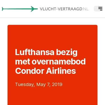
Lufthansa bezig
met overnamebod
Condor Airlines
Tuesday, May 7, 2019