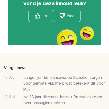
Vond je deze inhoud leuk?
Ja
Nee
Footer
Vliegnieuws
Lange rijen bij Transavia op Schiphol zorgen
13 JUL
voor gemiste vluchten: wat betekent dit voor
jou?
Na 13 jaar discussie bereikt Brussel akkoord
12 JUN
over passagiersrechten