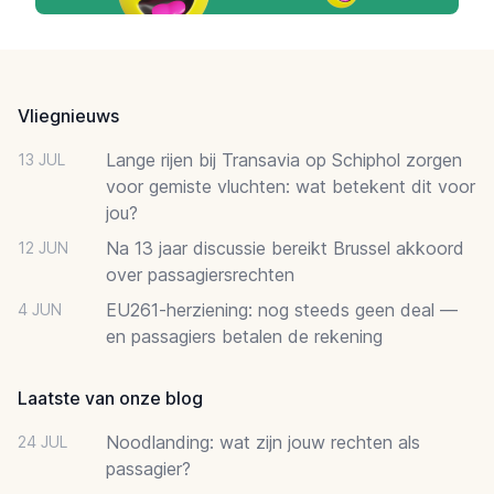
Footer
Vliegnieuws
Lange rijen bij Transavia op Schiphol zorgen
13 JUL
voor gemiste vluchten: wat betekent dit voor
jou?
Na 13 jaar discussie bereikt Brussel akkoord
12 JUN
over passagiersrechten
EU261-herziening: nog steeds geen deal —
4 JUN
en passagiers betalen de rekening
Laatste van onze blog
Noodlanding: wat zijn jouw rechten als
24 JUL
passagier?