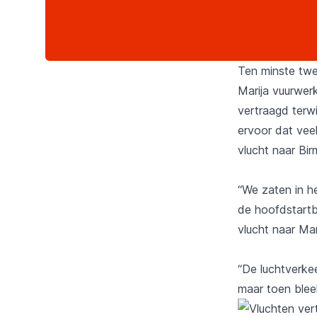
Ten minste twe
Marija vuurwer
vertraagd terw
ervoor dat vee
vlucht naar Bi
“We zaten in he
de hoofdstartb
vlucht naar Ma
“De luchtverke
maar toen bleek