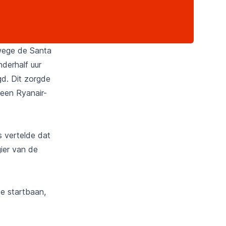
nwege de Santa
derhalf uur
gd. Dit zorgde
 een Ryanair-
s vertelde dat
ier van de
e startbaan,