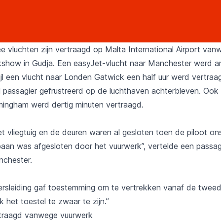
e vluchten zijn vertraagd op Malta International Airport va
kshow in Gudja. Een easyJet-vlucht naar Manchester werd an
ijl een vlucht naar Londen Gatwick een half uur werd vertraa
l passagier gefrustreerd op de luchthaven achterbleven. Ook
rmingham werd dertig minuten vertraagd.
t vliegtuig en de deuren waren al gesloten toen de piloot on
aan was afgesloten door het vuurwerk”, vertelde een passag
nchester.
ersleiding gaf toestemming om te vertrekken vanaf de tweed
 het toestel te zwaar te zijn.”