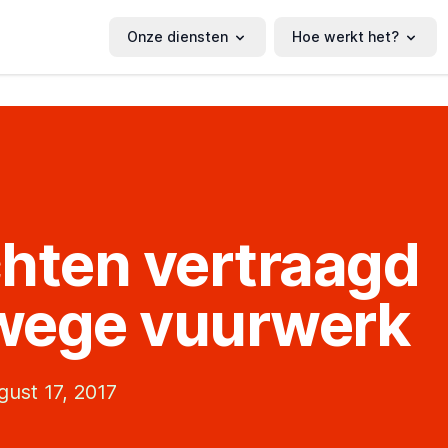
Onze diensten
Hoe werkt het?
hten vertraagd
wege vuurwerk
ust 17, 2017