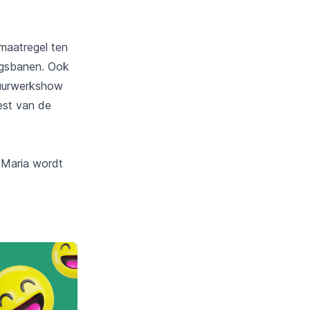
maatregel ten
ngsbanen. Ook
vuurwerkshow
est van de
e Maria wordt