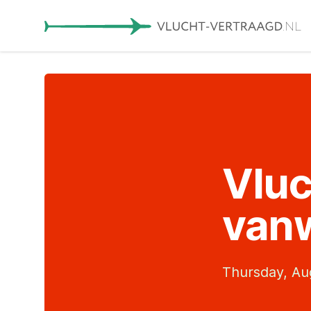
Vluc
van
Thursday, Aug