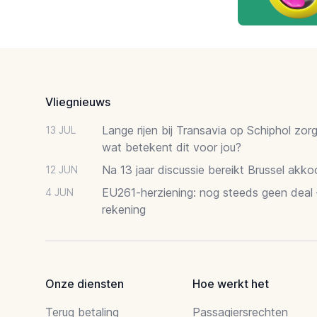
Footer
Vliegnieuws
Lange rijen bij Transavia op Schiphol zor
13 JUL
wat betekent dit voor jou?
Na 13 jaar discussie bereikt Brussel akk
12 JUN
EU261-herziening: nog steeds geen deal
4 JUN
rekening
Onze diensten
Hoe werkt het
Terug betaling
Passagiersrechten