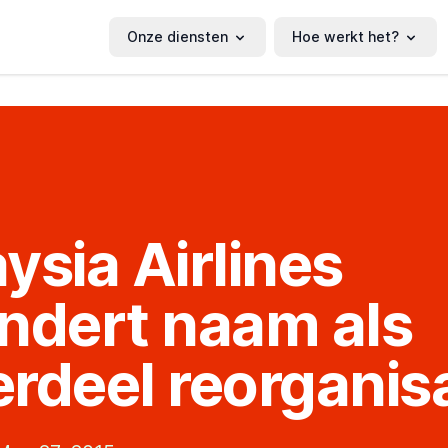
Onze diensten
Hoe werkt het?
ysia Airlines
ndert naam als
rdeel reorganisa