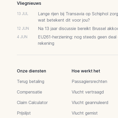
Vliegnieuws
Lange rijen bij Transavia op Schiphol zor
13 JUL
wat betekent dit voor jou?
Na 13 jaar discussie bereikt Brussel akk
12 JUN
EU261-herziening: nog steeds geen deal
4 JUN
rekening
Onze diensten
Hoe werkt het
Terug betaling
Passagiersrechten
Compensatie
Vlucht vertraagd
Claim Calculator
Vlucht geannuleerd
Prijslijst
Vlucht gemist