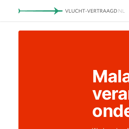
Mala
vera
onde