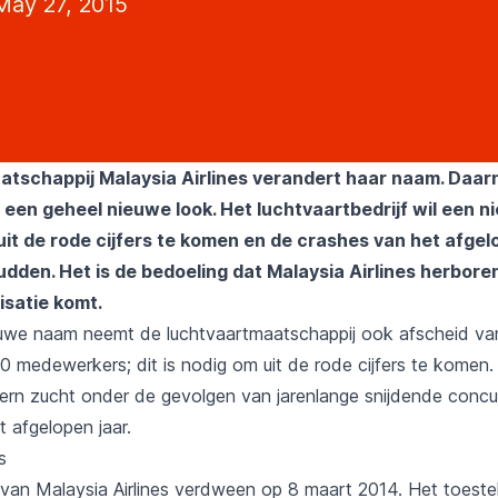
ay 27, 2015
tschappij Malaysia Airlines verandert haar naam. Daarn
 een geheel nieuwe look. Het luchtvaartbedrijf wil een n
it de rode cijfers te komen en de crashes van het afgel
hudden. H
et is de bedoeling dat Malaysia Airlines herbore
isatie komt.
uwe naam neemt de luchtvaartmaatschappij ook afscheid va
0 medewerkers; dit is nodig om uit de rode cijfers te komen.
ern zucht onder de gevolgen van jarenlange snijdende concu
 afgelopen jaar.
s
an Malaysia Airlines verdween op 8 maart 2014. Het toeste