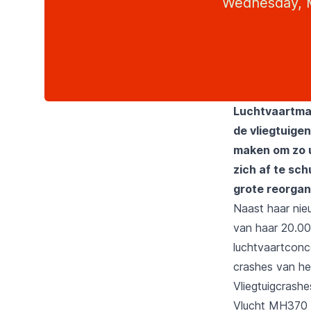
Wednesday, M
Luchtvaartmaa
de vliegtuigen
maken om zo u
zich af te sc
grote reorgan
Naast haar nie
van haar 20.00
luchtvaartconc
crashes van het
Vliegtuigcrashe
Vlucht MH370 v