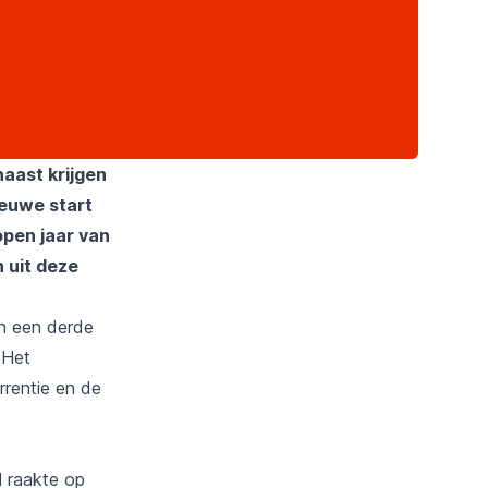
aast krijgen
ieuwe start
open jaar van
n uit deze
n een derde
 Het
rrentie en de
l raakte op