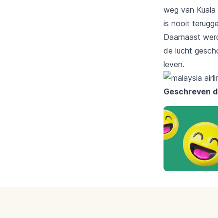
weg van Kuala 
is nooit terug
Daarnaast werd
de lucht gesch
leven.
Geschreven d
Footer