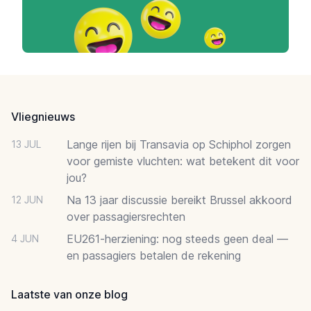
Footer
Vliegnieuws
Lange rijen bij Transavia op Schiphol zorgen
13 JUL
voor gemiste vluchten: wat betekent dit voor
jou?
Na 13 jaar discussie bereikt Brussel akkoord
12 JUN
over passagiersrechten
EU261-herziening: nog steeds geen deal —
4 JUN
en passagiers betalen de rekening
Laatste van onze blog