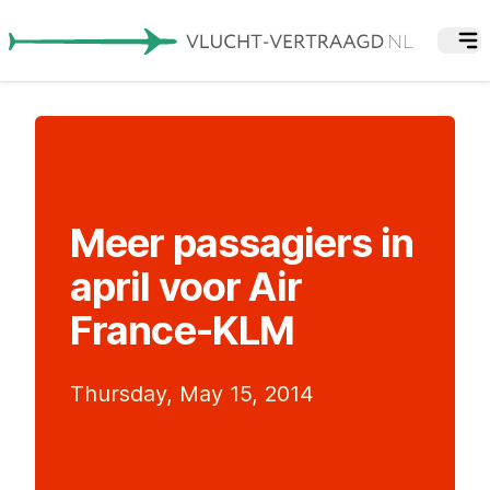
Meer passagiers in
april voor Air
France-KLM
Thursday, May 15, 2014