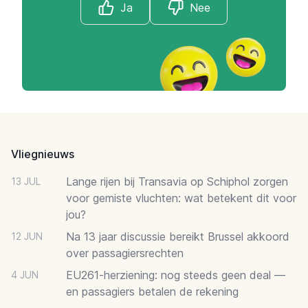
Ja
Nee
Footer
Vliegnieuws
Lange rijen bij Transavia op Schiphol zorgen
13 JUL
voor gemiste vluchten: wat betekent dit voor
jou?
Na 13 jaar discussie bereikt Brussel akkoord
12 JUN
over passagiersrechten
EU261-herziening: nog steeds geen deal —
4 JUN
en passagiers betalen de rekening