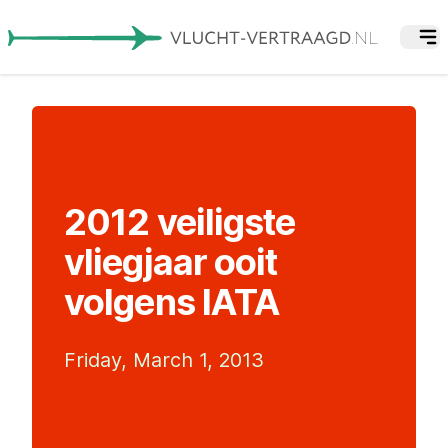
2012 veiligste
vliegjaar ooit
volgens IATA
Friday, March 1, 2013