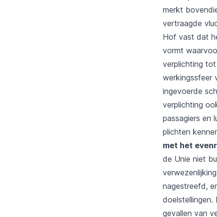
merkt bovendie
vertraagde vlu
Hof vast dat h
vormt waarvoor 
verplichting t
werkingssfeer v
ingevoerde sch
verplichting oo
passagiers en 
plichten kenne
met het evenr
de Unie niet b
verwezenlijkin
nagestreefd, e
doelstellingen.
gevallen van ve