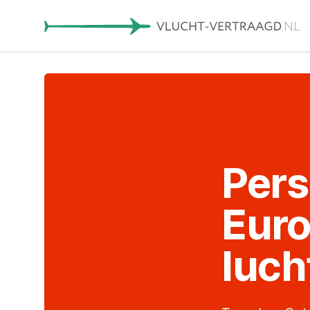
Per
Euro
luch