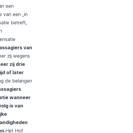
van een
s van een „in
tie betreft,
n
ensatie
assagiers van
r zij wegens
er zij drie
d of later
ng de belangen
assagiers
atie wanneer
olg is van
jke
tandigheden
en.
Het Hof