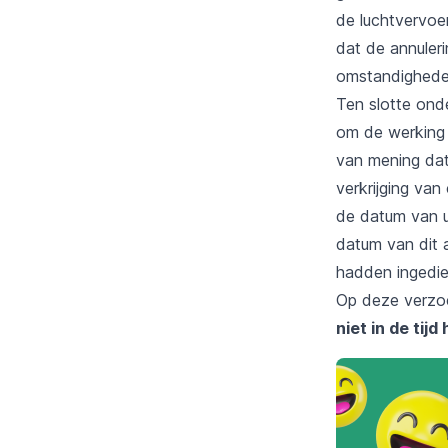
de luchtvervoe
dat de annuler
omstandighede
Ten slotte ond
om de werking v
van mening dat
verkrijging va
de datum van u
datum van dit a
hadden ingedie
Op deze verz
niet in de tij