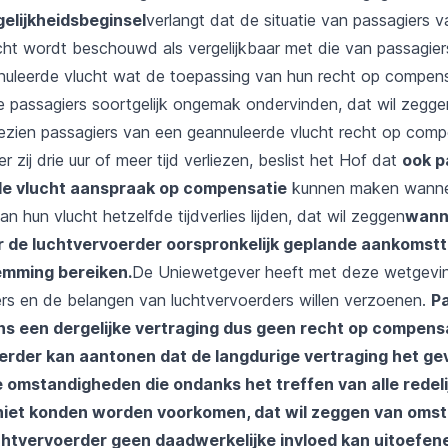
gelijkheidsbeginsel
verlangt dat de situatie van passagiers 
cht wordt beschouwd als vergelijkbaar met die van passagier
nuleerde vlucht wat de toepassing van hun recht op compensa
 passagiers soortgelijk ongemak ondervinden, dat wil zegge
ngezien passagiers van een geannuleerde vlucht recht op comp
zij drie uur of meer tijd verliezen, beslist het Hof dat
ook p
de vlucht aanspraak op compensatie
kunnen maken wannee
an hun vlucht hetzelfde tijdverlies lijden, dat wil zeggen
wanne
r de luchtvervoerder oorspronkelijk geplande aankomsttij
emming bereiken.
De Uniewetgever heeft met deze wetgevi
gers en de belangen van luchtvervoerders willen verzoenen.
P
 een dergelijke vertraging dus geen recht op compens
erder kan aantonen dat de langdurige vertraging het gev
omstandigheden die ondanks het treffen van alle redeli
niet konden worden voorkomen, dat wil zeggen van oms
htvervoerder geen daadwerkelijke invloed kan uitoefen