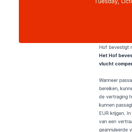
Tuesday, Oct
Hof bevestigt 
Het Hof beves
vlucht compen
Wanneer passag
bereiken, kunne
de vertraging 
kunnen passagi
EUR krijgen. In
van een vertra
geannuleerde v