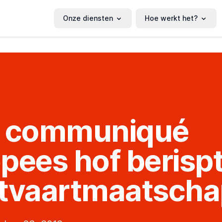
Onze diensten
Hoe werkt het?
s communiqué
pees hof berisp
tvaartmaatscha