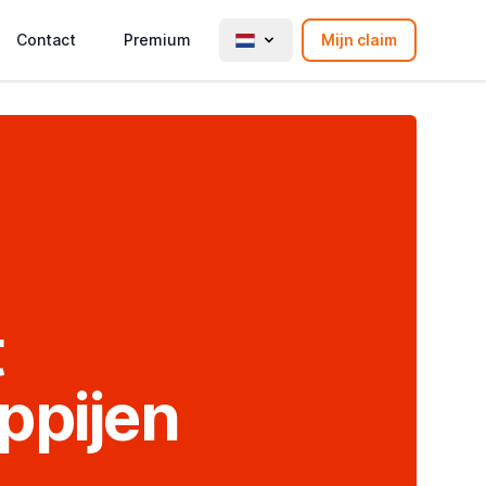
Contact
Premium
Mijn claim
t
ppijen