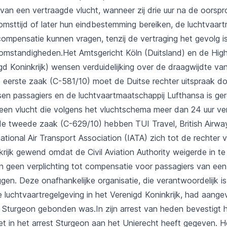
van een vertraagde vlucht, wanneer zij drie uur na de oorspro
msttijd of later hun eindbestemming bereiken, de luchtvaart
compensatie kunnen vragen, tenzij de vertraging het gevolg i
mstandigheden.Het Amtsgericht Köln (Duitsland) en de High
gd Koninkrijk) wensen verduidelijking over de draagwijdte van
e eerste zaak (C-581/10) moet de Duitse rechter uitspraak d
ssen passagiers en de luchtvaartmaatschappij Lufthansa is ge
 een vlucht die volgens het vluchtschema meer dan 24 uur ve
de tweede zaak (C-629/10) hebben TUI Travel, British Airwa
rnational Air Transport Association (IATA) zich tot de rechter 
krijk gewend omdat de Civil Aviation Authority weigerde in t
 geen verplichting tot compensatie voor passagiers van een
ggen. Deze onafhankelijke organisatie, die verantwoordelijk i
 luchtvaartregelgeving in het Verenigd Koninkrijk, had aangev
t Sturgeon gebonden was.In zijn arrest van heden bevestigt 
het in het arrest Sturgeon aan het Unierecht heeft gegeven. H