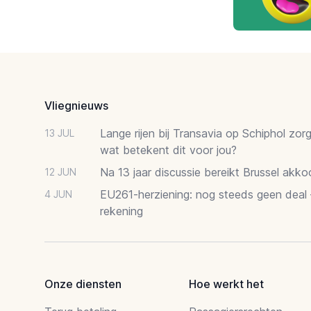
Footer
Vliegnieuws
Lange rijen bij Transavia op Schiphol zor
13 JUL
wat betekent dit voor jou?
Na 13 jaar discussie bereikt Brussel akk
12 JUN
EU261-herziening: nog steeds geen deal
4 JUN
rekening
Onze diensten
Hoe werkt het