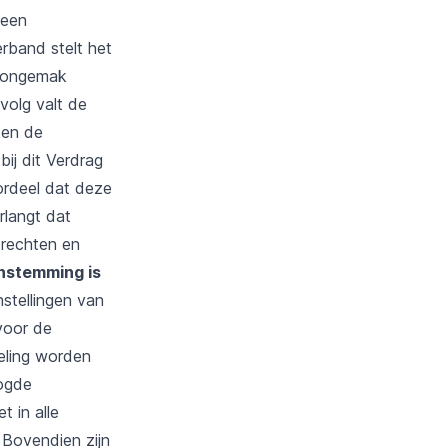
 een
verband stelt het
n ongemak
volg valt de
ten de
ij dit Verdrag
ordeel dat deze
rlangt dat
 rechten en
nstemming is
nstellingen van
voor de
geling worden
oogde
t in alle
. Bovendien zijn