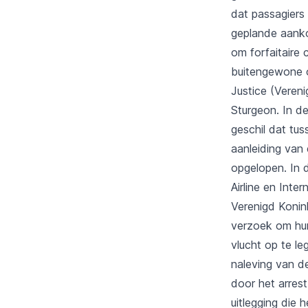
dat passagiers 
geplande aanko
om forfaitaire 
buitengewone o
Justice (Vereni
Sturgeon. In d
geschil dat tu
aanleiding van
opgelopen. In 
Airline en Inte
Verenigd Konin
verzoek om hun
vlucht op te le
naleving van de
door het arres
uitlegging die 