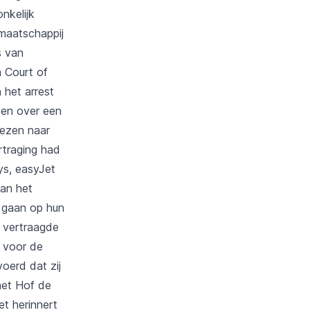
nkelijk
maatschappij
s van
 Court of
 het arrest
oen over een
rezen naar
rtraging had
ys, easyJet
van het
e gaan op hun
 vertraagde
s voor de
oerd dat zij
het Hof de
et herinnert