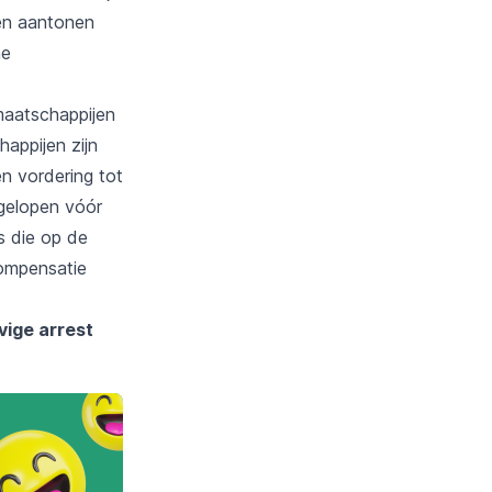
nen aantonen
ne
maatschappijen
appijen zijn
n vordering tot
pgelopen vóór
s die op de
compensatie
vige arrest