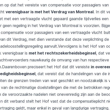
n op dat het vereiste van compensatie voor passagiers van
cht
verenigbaar is met het Verdrag van Montreal
. In dit 
et met een vertraagde vlucht gepaard gaande tijdverlies ee
geen regeling in het Verdrag van Montreal is voorzien. Bijge
ot compensatie voor passagiers van een vertraagde vlucht bui
an dit Verdrag, met dien verstande dat deze verplichting de b
adeloosstellingsregeling aanvult.Vervolgens is het Hof van o
k verenigbaar is
met het rechtszekerheidsbeginsel
, dat ve
luchtvervoerders nauwkeurig de omvang van hun respectieve
n.Daarenboven preciseert het Hof dat dit vereiste
in overee
edigheidsbeginsel
, dat vereist dat de handelingen van de i
uiten de grenzen treden van wat geschikt en noodzakelijk is 
g van de rechtmatige doelstellingen die met de betrokken re
n de veroorzaakte nadelen niet onevenredig zijn aan de be
 In dit verband stelt het Hof vast dat de compensatieplicht nie
rtraging geldt, maar enkel in geval van langdurige vertraging