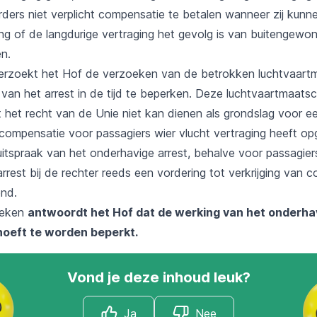
rders niet verplicht compensatie te betalen wanneer zij kun
ing of de langdurige vertraging het gevolg is van buitengewo
n.
erzoekt het Hof de verzoeken van de betrokken luchtvaart
an het arrest in de tijd te beperken. Deze luchtvaartmaatsch
 het recht van de Unie niet kan dienen als grondslag voor ee
n compensatie voor passagiers wier vlucht vertraging heeft o
itspraak van het onderhavige arrest, behalve voor passagier
rrest bij de rechter reeds een vordering tot verkrijging van 
nd.
oeken
antwoordt het Hof dat de werking van het onderha
d hoeft te worden beperkt.
Vond je deze inhoud leuk?
Ja
Nee