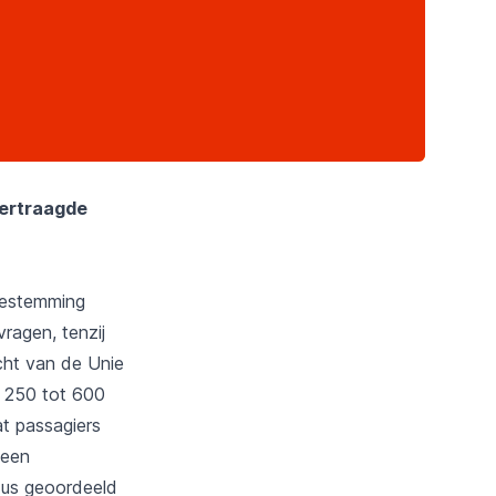
vertraagde
dbestemming
ragen, tenzij
cht van de Unie
n 250 tot 600
at passagiers
 een
dus geoordeeld