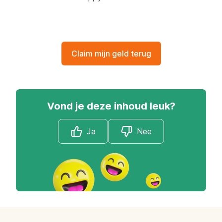
Claim mijn geld terug
Vond je deze inhoud leuk?
Ja
Nee
Footer