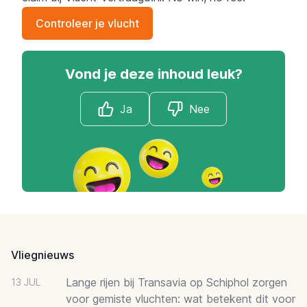
Controleer je vlucht
Vond je deze inhoud leuk?
Ja
Nee
Footer
Vliegnieuws
Lange rijen bij Transavia op Schiphol zorgen
13 JUL
voor gemiste vluchten: wat betekent dit voor