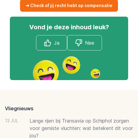
➜ Check of jij recht hebt op compensatie
Vond je deze inhoud leuk?
Ja
Nee
Footer
Vliegnieuws
Lange rijen bij Transavia op Schiphol zorgen
13 JUL
voor gemiste vluchten: wat betekent dit voor
jou?