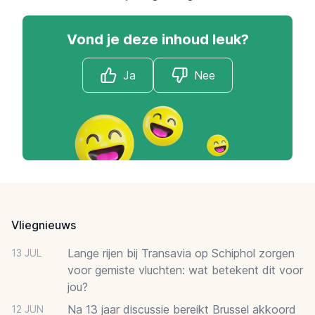
Vond je deze inhoud leuk?
Ja
Nee
Footer
Vliegnieuws
Lange rijen bij Transavia op Schiphol zorgen
13 JUL
voor gemiste vluchten: wat betekent dit voor
jou?
Na 13 jaar discussie bereikt Brussel akkoord
12 JUN