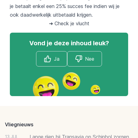
je betaalt enkel een 25% succes fee indien wij je
ook daadwerkelijk uitbetaald krijgen.
➜ Check je vlucht
Vond je deze inhoud leuk?
Ja
Nee
Footer
Vliegnieuws
Lange rijen bij Transavia op Schiphol zorgen
13 JUL