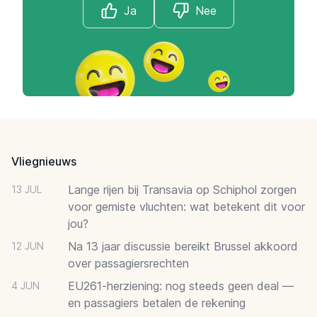
Ja
Nee
Footer
Vliegnieuws
Lange rijen bij Transavia op Schiphol zorgen
13 JUL
voor gemiste vluchten: wat betekent dit voor
jou?
Na 13 jaar discussie bereikt Brussel akkoord
12 JUN
over passagiersrechten
EU261-herziening: nog steeds geen deal —
4 JUN
en passagiers betalen de rekening