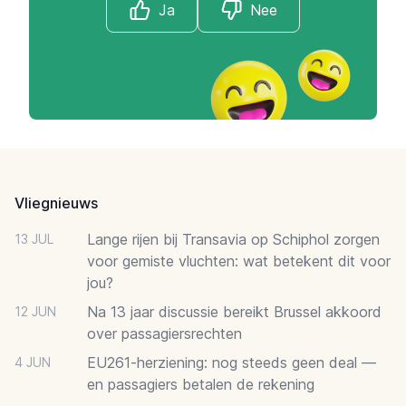
Ja
Nee
Footer
Vliegnieuws
Lange rijen bij Transavia op Schiphol zorgen
13 JUL
voor gemiste vluchten: wat betekent dit voor
jou?
Na 13 jaar discussie bereikt Brussel akkoord
12 JUN
over passagiersrechten
EU261-herziening: nog steeds geen deal —
4 JUN
en passagiers betalen de rekening