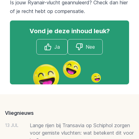
Is jouw Ryanair-vlucht geannuleerd? Check dan
hier
of je recht hebt op compensatie.
Vond je deze inhoud leuk?
Ja
Nee
Footer
Vliegnieuws
Lange rijen bij Transavia op Schiphol zorgen
13 JUL
voor gemiste vluchten: wat betekent dit voor