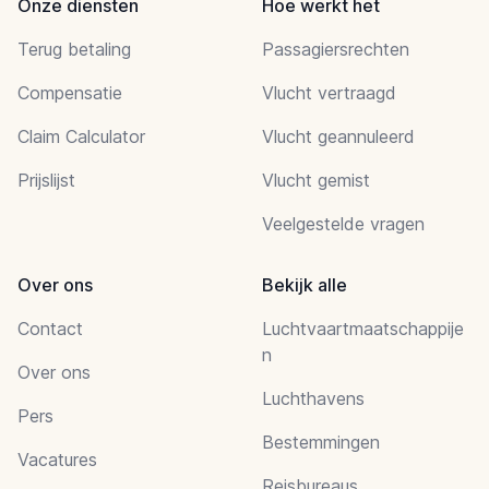
Onze diensten
Hoe werkt het
Terug betaling
Passagiersrechten
Compensatie
Vlucht vertraagd
Claim Calculator
Vlucht geannuleerd
Prijslijst
Vlucht gemist
Veelgestelde vragen
Over ons
Bekijk alle
Contact
Luchtvaartmaatschappije
n
Over ons
Luchthavens
Pers
Bestemmingen
Vacatures
Reisbureaus