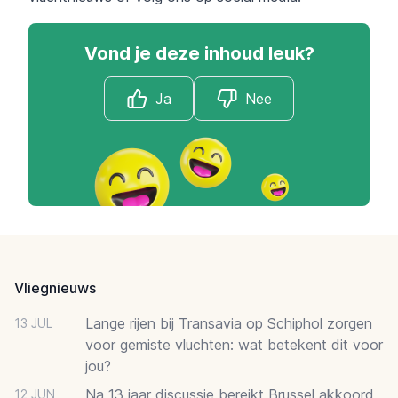
Vond je deze inhoud leuk?
Ja
Nee
Footer
Vliegnieuws
Lange rijen bij Transavia op Schiphol zorgen
13 JUL
voor gemiste vluchten: wat betekent dit voor
jou?
Na 13 jaar discussie bereikt Brussel akkoord
12 JUN