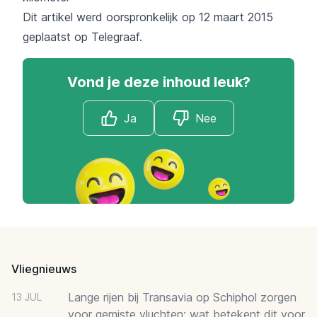
Dit artikel werd oorspronkelijk op 12 maart 2015
geplaatst op
Telegraaf.
Vond je deze inhoud leuk?
Ja
Nee
Footer
Vliegnieuws
Lange rijen bij Transavia op Schiphol zorgen
13 JUL
voor gemiste vluchten: wat betekent dit voor