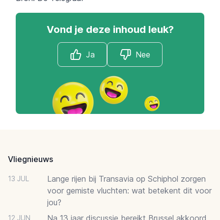
Vond je deze inhoud leuk?
Ja
Nee
Footer
Vliegnieuws
Lange rijen bij Transavia op Schiphol zorgen
13 JUL
voor gemiste vluchten: wat betekent dit voor
jou?
Na 13 jaar discussie bereikt Brussel akkoord
12 JUN