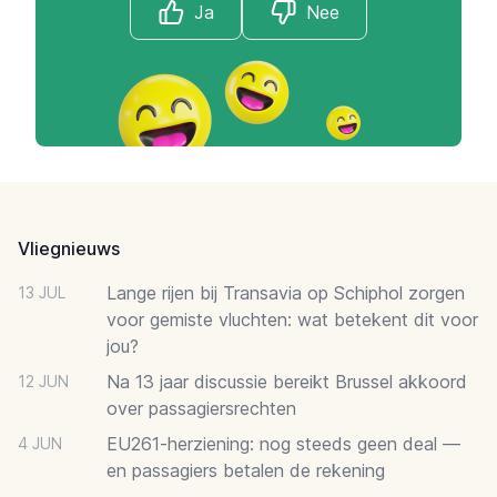
Ja
Nee
Footer
Vliegnieuws
Lange rijen bij Transavia op Schiphol zorgen
13 JUL
voor gemiste vluchten: wat betekent dit voor
jou?
Na 13 jaar discussie bereikt Brussel akkoord
12 JUN
over passagiersrechten
EU261-herziening: nog steeds geen deal —
4 JUN
en passagiers betalen de rekening