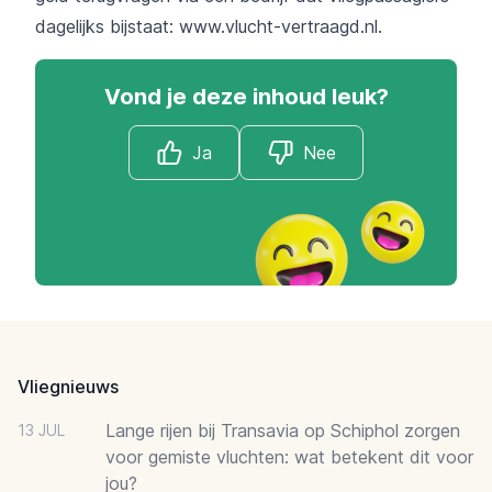
dagelijks bijstaat:
www.vlucht-vertraagd.nl
.
Vond je deze inhoud leuk?
Ja
Nee
Footer
Vliegnieuws
Lange rijen bij Transavia op Schiphol zorgen
13 JUL
voor gemiste vluchten: wat betekent dit voor
jou?