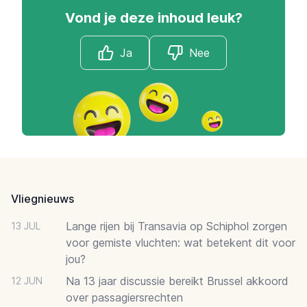
Vond je deze inhoud leuk?
Ja
Nee
Footer
Vliegnieuws
Lange rijen bij Transavia op Schiphol zorgen
13 JUL
voor gemiste vluchten: wat betekent dit voor
jou?
Na 13 jaar discussie bereikt Brussel akkoord
12 JUN
over passagiersrechten