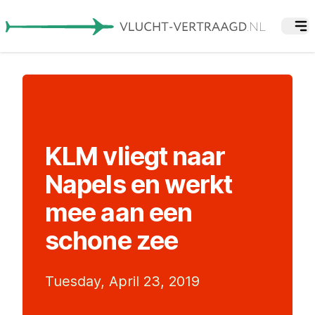
KLM vliegt naar
Napels en werkt
mee aan een
schone zee
Tuesday, April 23, 2019