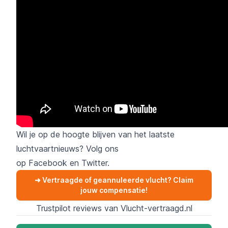
Wil je op de hoogte blijven van het laatste
luchtvaartnieuws? Volg ons
op
Facebook
en
Twitter
.
➜ Vertraagde of geannuleerde vlucht? Claim
jouw compensatie!
Trustpilot reviews van Vlucht-vertraagd.nl