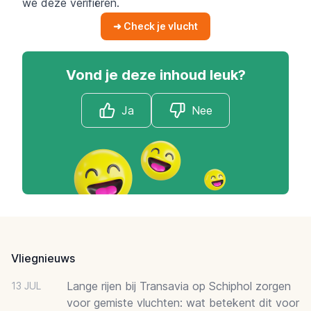
we deze verifiëren.
➜ Check je vlucht
Vond je deze inhoud leuk?
Ja
Nee
Footer
Vliegnieuws
Lange rijen bij Transavia op Schiphol zorgen
13 JUL
voor gemiste vluchten: wat betekent dit voor