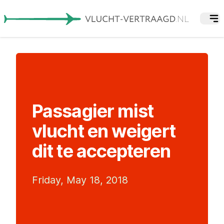
Passagier mist
vlucht en weigert
dit te accepteren
Friday, May 18, 2018