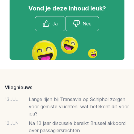
Vond je deze inhoud leuk?
Ja
Nee
Footer
Vliegnieuws
Lange rijen bij Transavia op Schiphol zorgen
13 JUL
voor gemiste vluchten: wat betekent dit voor
jou?
Na 13 jaar discussie bereikt Brussel akkoord
12 JUN
over passagiersrechten