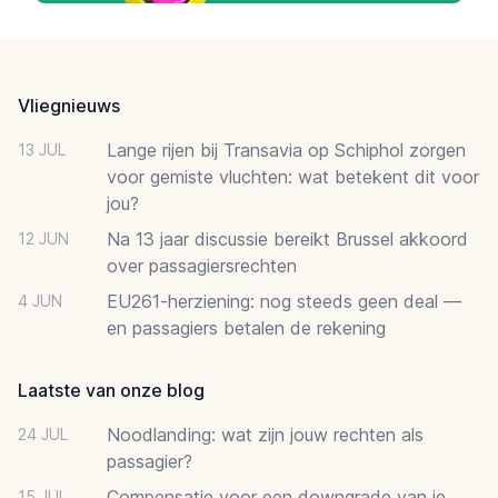
Footer
Vliegnieuws
Lange rijen bij Transavia op Schiphol zorgen
13 JUL
voor gemiste vluchten: wat betekent dit voor
jou?
Na 13 jaar discussie bereikt Brussel akkoord
12 JUN
over passagiersrechten
EU261-herziening: nog steeds geen deal —
4 JUN
en passagiers betalen de rekening
Laatste van onze blog
Noodlanding: wat zijn jouw rechten als
24 JUL
passagier?
Compensatie voor een downgrade van je
15 JUL