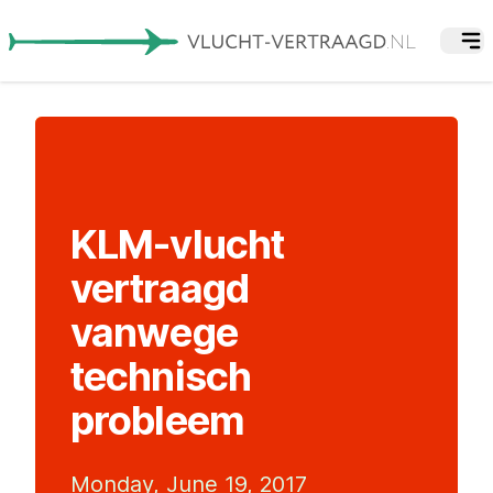
KLM-vlucht
vertraagd
vanwege
technisch
probleem
Monday, June 19, 2017