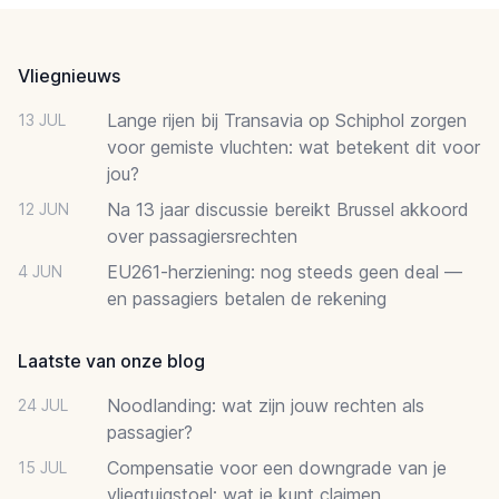
Footer
Vliegnieuws
Lange rijen bij Transavia op Schiphol zorgen
13 JUL
voor gemiste vluchten: wat betekent dit voor
jou?
Na 13 jaar discussie bereikt Brussel akkoord
12 JUN
over passagiersrechten
EU261-herziening: nog steeds geen deal —
4 JUN
en passagiers betalen de rekening
Laatste van onze blog
Noodlanding: wat zijn jouw rechten als
24 JUL
passagier?
Compensatie voor een downgrade van je
15 JUL
vliegtuigstoel: wat je kunt claimen