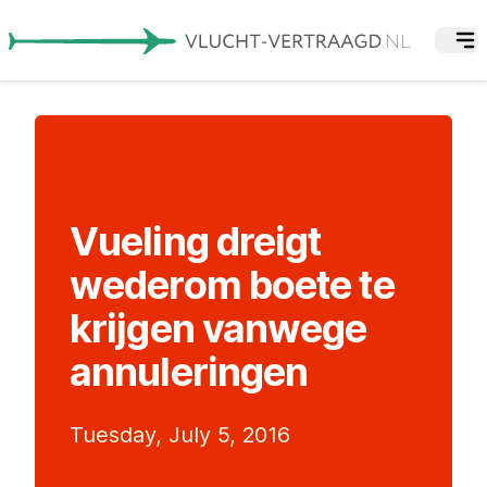
Vueling dreigt
wederom boete te
krijgen vanwege
annuleringen
Tuesday, July 5, 2016