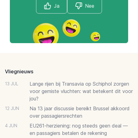
Ja
Nee
Footer
Vliegnieuws
Lange rijen bij Transavia op Schiphol zorgen
13 JUL
voor gemiste vluchten: wat betekent dit voor
jou?
Na 13 jaar discussie bereikt Brussel akkoord
12 JUN
over passagiersrechten
EU261-herziening: nog steeds geen deal —
4 JUN
en passagiers betalen de rekening