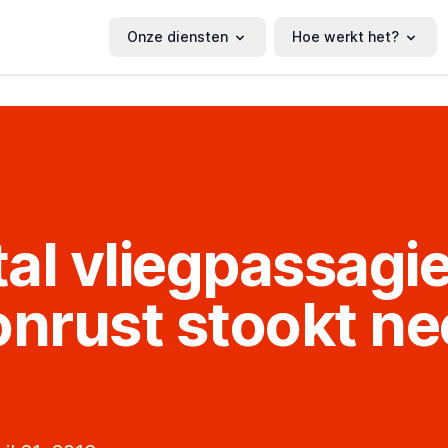
Onze diensten
Hoe werkt het?
al vliegpassagi
onrust stookt n