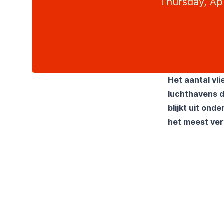
Thursday, Apr
Het aantal vli
luchthavens d
blijkt uit on
het meest ver