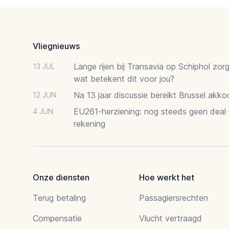
Footer
Vliegnieuws
Lange rijen bij Transavia op Schiphol zor
13 JUL
wat betekent dit voor jou?
Na 13 jaar discussie bereikt Brussel akk
12 JUN
EU261-herziening: nog steeds geen deal
4 JUN
rekening
Onze diensten
Hoe werkt het
Terug betaling
Passagiersrechten
Compensatie
Vlucht vertraagd