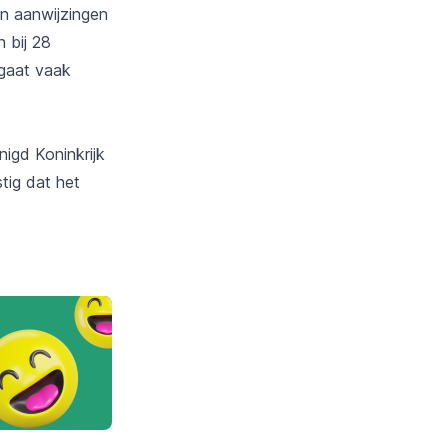
an aanwijzingen
 bij 28
 gaat vaak
igd Koninkrijk
tig dat het