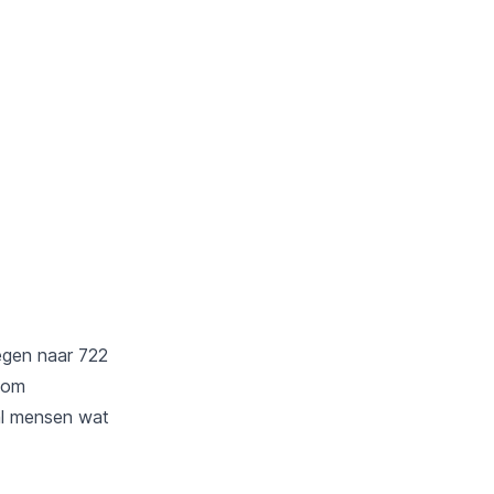
tegen naar 722
j om
al mensen wat