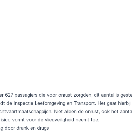
er 627 passagiers die voor onrust zorgden, dit aantal is ges
eldt de Inspectie Leefomgeving en Transport. Het gaat hierbi
chtvaartmaatschappijen. Niet alleen de onrust, ook het aant
risico vormt voor de vliegveiligheid neemt toe.
ag door drank en drugs