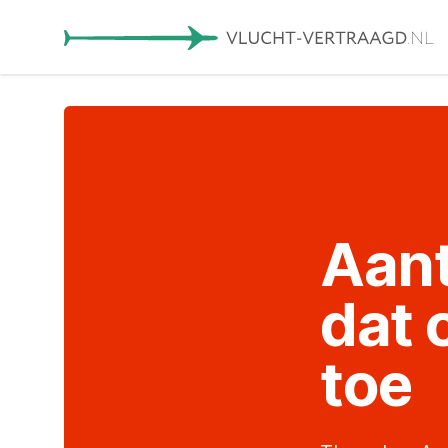
Aant
dat 
toe