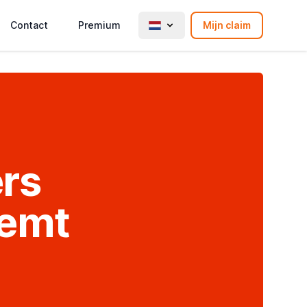
Contact
Premium
Mijn claim
ers
eemt