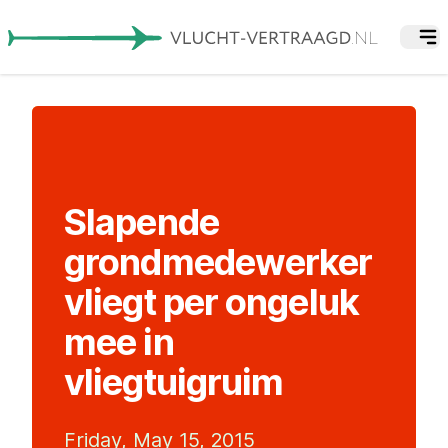
Slapende
grondmedewerker
vliegt per ongeluk
mee in
vliegtuigruim
Friday, May 15, 2015