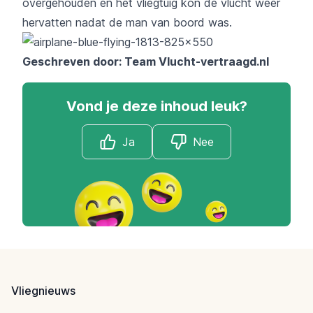
overgehouden en het vliegtuig kon de vlucht weer
hervatten nadat de man van boord was.
Geschreven door: Team
Vlucht-vertraagd.nl
Vond je deze inhoud leuk?
Ja
Nee
Footer
Vliegnieuws