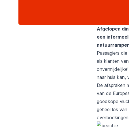
Afgelopen din
een informeel 
natuurrampen 
Passagiers die
als klanten va
onvermijdelijke
naar huis kan, 
De afspraken 
van de Europes
goedkope vluch
geheel los van 
overboekingen