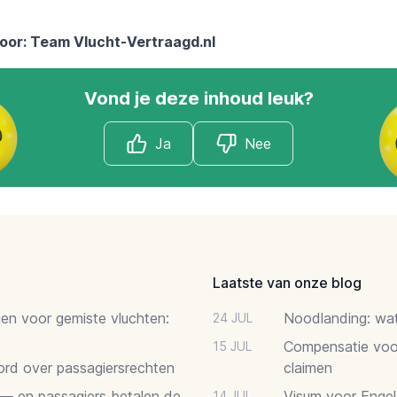
oor: Team
Vlucht-Vertraagd.nl
Vond je deze inhoud leuk?
Ja
Nee
Laatste van onze blog
gen voor gemiste vluchten:
Noodlanding: wat 
24 JUL
Compensatie voor
15 JUL
oord over passagiersrechten
claimen
 — en passagiers betalen de
Visum voor Engel
14 JUL