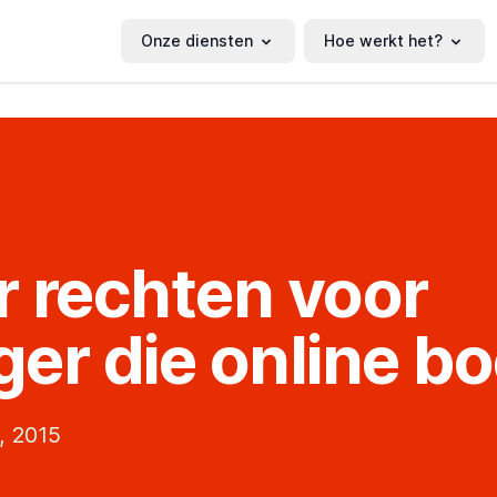
Onze diensten
Hoe werkt het?
 rechten voor
iger die online b
, 2015