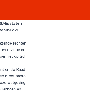
EU-lidstaten
jvoorbeeld
ezelfde rechten
‘onvoorziene en
er niet op tijd
ent en de Raad
n is het aantal
deze wetgeving
nuleringen en