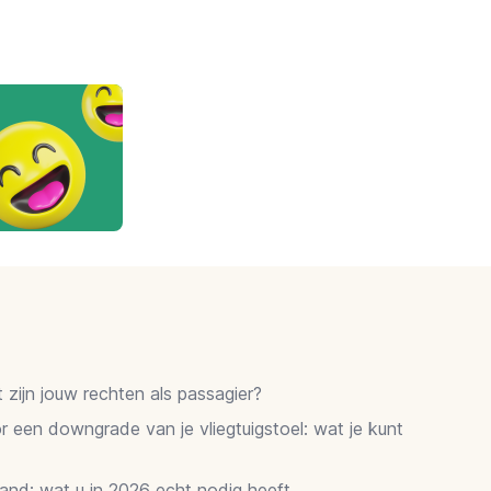
zijn jouw rechten als passagier?
 een downgrade van je vliegtuigstoel: wat je kunt
and: wat u in 2026 echt nodig heeft