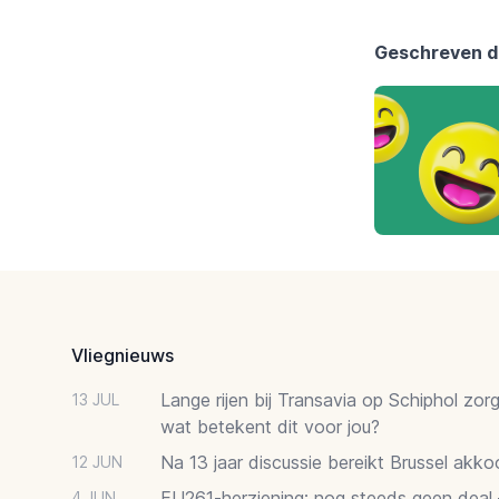
Geschreven d
Footer
Vliegnieuws
Lange rijen bij Transavia op Schiphol zor
13 JUL
wat betekent dit voor jou?
Na 13 jaar discussie bereikt Brussel akk
12 JUN
EU261-herziening: nog steeds geen deal
4 JUN